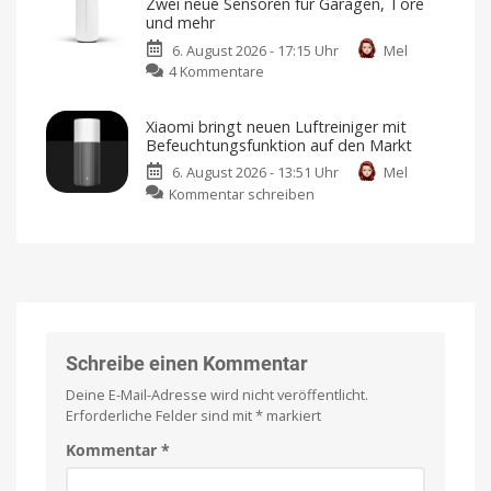
Zwei neue Sensoren für Garagen, Tore
Rabatte
iMessage
gibt
und mehr
es
für
nicht
mehr
6. August 2026 - 17:15 Uhr
Mel
Android
zu
4 Kommentare
wieder
Abode
im
erweitert
Google
Xiaomi bringt neuen Luftreiniger mit
Smart-
Play
Befeuchtungsfunktion auf den Markt
Home-
Store
6. August 2026 - 13:51 Uhr
Mel
Portfolio:
Sicherheitsbedenken
führten
zu
Kommentar schreiben
Zwei
damals
zum
Xiaomi
neue
Rückzug
bringt
Sensoren
neuen
für
Luftreiniger
Garagen,
mit
Tore
Befeuchtungsfunktion
und
auf
mehr
den
Schreibe einen Kommentar
Kompatibel
mit
Markt
Apple
Deine E-Mail-Adresse wird nicht veröffentlicht.
Home
Preis
und
Erforderliche Felder sind mit
*
markiert
Verfügbarkeit
noch
offen
Kommentar
*