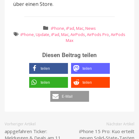
über einen Store.
iPhone
,
iPad
,
Mac
,
News
iPhone
,
Update
,
iPad
,
Mac
,
AirPods
,
AirPods Pro
,
AirPods
Max
Diesen Beitrag teilen
teilen
teilen
teilen
teilen
E-Mail
Vorheriger Artikel
Nächster Artikel
appgefahren Ticker:
iPhone 15 Pro: Kuo erteilt
Meldungen & Deals am 11.
neuen Solid-State-Tasten