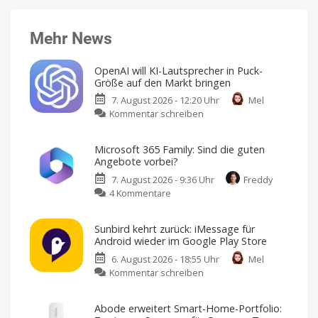
Mehr News
OpenAI will KI-Lautsprecher in Puck-
Größe auf den Markt bringen
7. August 2026 - 12:20 Uhr
Mel
zu
Kommentar schreiben
OpenAI
will
Microsoft 365 Family: Sind die guten
KI-
Angebote vorbei?
Lautsprecher
7. August 2026 - 9:36 Uhr
Freddy
in
zu
4 Kommentare
Puck-
Microsoft
Größe
365
auf
Sunbird kehrt zurück: iMessage für
Family:
den
Android wieder im Google Play Store
Sind
Markt
6. August 2026 - 18:55 Uhr
Mel
die
bringen
zu
Kommentar schreiben
guten
Design
von
Sunbird
Angebote
Jony
Ive
kehrt
vorbei?
Abode erweitert Smart-Home-Portfolio:
zurück:
Große