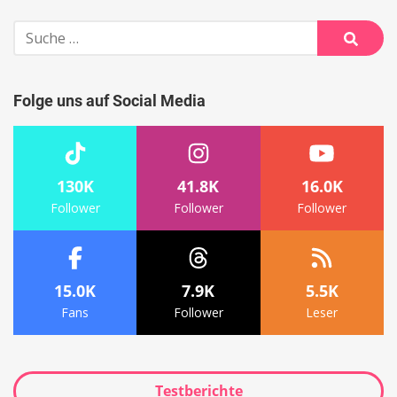
Suche
nach:
Suche
Folge uns auf Social Media
130K
41.8K
16.0K
Follower
Follower
Follower
15.0K
7.9K
5.5K
Fans
Follower
Leser
Testberichte