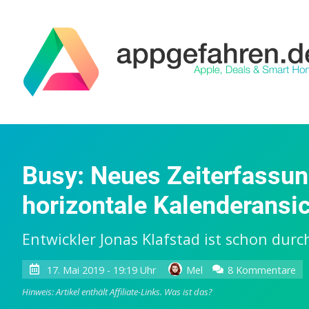
Busy: Neues Zeiterfassun
horizontale Kalenderansi
Entwickler Jonas Klafstad ist schon du
zu
17. Mai 2019 - 19:19 Uhr
Mel
8 Kommentare
Bu
Hinweis: Artikel enthält Affiliate-Links.
Was ist das?
Ne