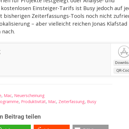
ien für Projekte festgelegt oder Analyse- und
kostenlosen Einsteiger-Tarifs ist Busy jedoch auf j
it bisherigen Zeiterfassungs-Tools noch nicht zufri
okalisierung – aber vielleicht reichen Jonas Klafstad
 nach.
g
Downlo
QR-Co
e
,
Mac
,
Neuerscheinung
rogramme
,
Produktivität
,
Mac
,
Zeiterfassung
,
Busy
n Beitrag teilen