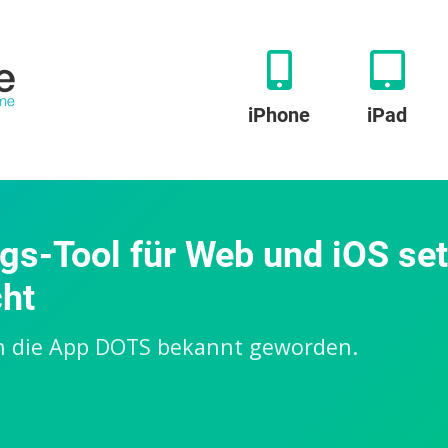
iPhone
iPad
gs-Tool für Web und iOS set
cht
rch die App DOTS bekannt geworden.
sy:
ues