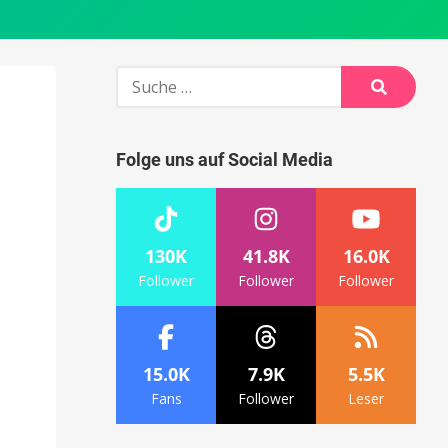
Suche
nach:
Suche
Folge uns auf Social Media
130K
41.8K
16.0K
Follower
Follower
Follower
15.0K
7.9K
5.5K
Fans
Follower
Leser