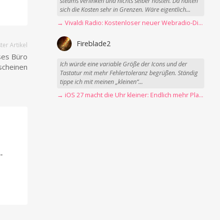
steams verlinken und nichts selber hosten. Da halten
sich die Kosten sehr in Grenzen. Wäre eigentlich...
→ Vivaldi Radio: Kostenloser neuer Webradio-Dienst mit Fokus auf Datenschutz
Fireblade2
er Artikel
ses Büro
Ich würde eine variable Größe der Icons und der
rscheinen
Tastatur mit mehr Fehlertoleranz begrüßen. Ständig
tippe ich mit meinen „kleinen“...
→ iOS 27 macht die Uhr kleiner: Endlich mehr Platz fürs Hintergrundbild
-
-