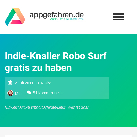
Indie-Knaller Robo Surf
gratis zu haben
2. Juli 2011 - 8:02 Uhr
zu
51 Kommentare
Mel
Indie-
Knaller
Hinweis: Artikel enthält Affiliate-Links.
Was ist das?
Robo
Surf
gratis
zu
haben