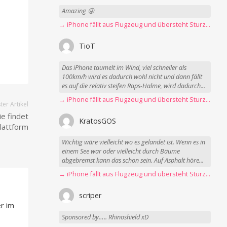
Amazing 😜
→ iPhone fällt aus Flugzeug und übersteht Sturz unbeschadet
TioT
Das iPhone taumelt im Wind, viel schneller als
100km/h wird es dadurch wohl nicht und dann fällt
es auf die relativ steifen Raps-Halme, wird dadurch...
→ iPhone fällt aus Flugzeug und übersteht Sturz unbeschadet
er Artikel
ie findet
KratosGOS
lattform
Wichtig wäre vielleicht wo es gelandet ist. Wenn es in
einem See war oder vielleicht durch Bäume
abgebremst kann das schon sein. Auf Asphalt höre...
→ iPhone fällt aus Flugzeug und übersteht Sturz unbeschadet
scriper
r im
Sponsored by….. Rhinoshield xD