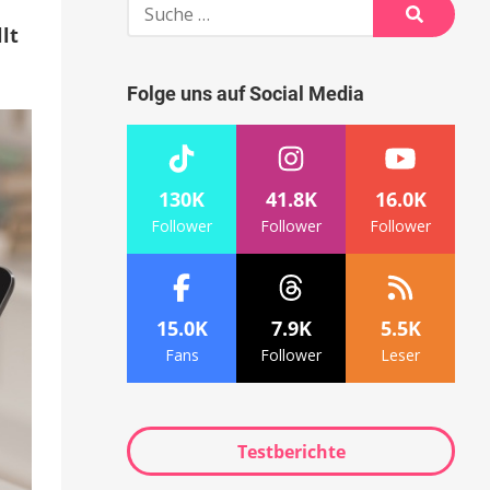
Suche
nach:
lt
Suche
Folge uns auf Social Media
130K
41.8K
16.0K
Follower
Follower
Follower
15.0K
7.9K
5.5K
Fans
Follower
Leser
Testberichte