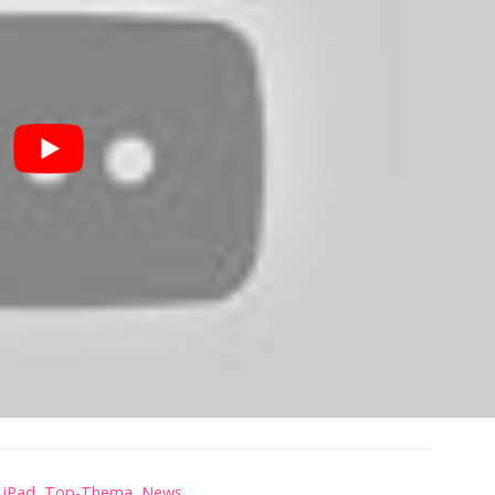
,
iPad
,
Top-Thema
,
News