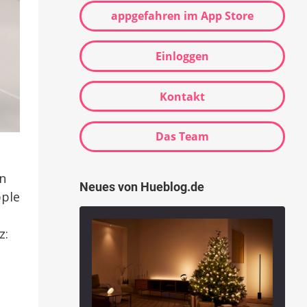
appgefahren im App Store
Einloggen
Kontakt
Das Team
n
Neues von Hueblog.de
pple
z: