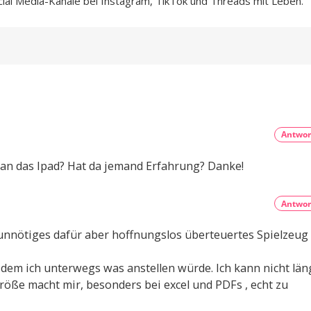
cial Media-Kanäle bei Instagram, TikTok und Threads mit Leben.
Antwor
man das Ipad? Hat da jemand Erfahrung? Danke!
Antwor
 unnötiges dafür aber hoffnungslos überteuertes Spielzeug i
t dem ich unterwegs was anstellen würde. Ich kann nicht län
Größe macht mir, besonders bei excel und PDFs , echt zu