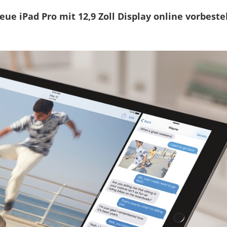
&
ab
eue iPad Pro mit 12,9 Zoll Display online vorbestel
Freitag
im
Apple
Store