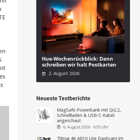
hil
n
TE
en
Hue-Wochenrückblick: Dann
s
schreiben wir halt Postkarten
mit
2. August 2026
es
ls
Neueste Testberichte
MagSafe-Powerbank mit Qi2.2,
Schnellladen & USB-C-Kabel
angeschaut
6. August 2026 - 9:55 Uhr
70mai 4K A810 Lite Dashcam im