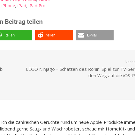
,
iPhone
,
iPad
,
iPad Pro
n Beitrag teilen
teilen
teilen
E-Mail
Nächst
ab
LEGO Ninjago – Schatten des Ronin: Spiel zur TV-Ser
den Weg auf die iOS-P
e ich die zahlreichen Gerüchte rund um neue Apple-Produkte imme
h liebend gerne Saug- und Wischroboter, schaue mir HomeKit- und