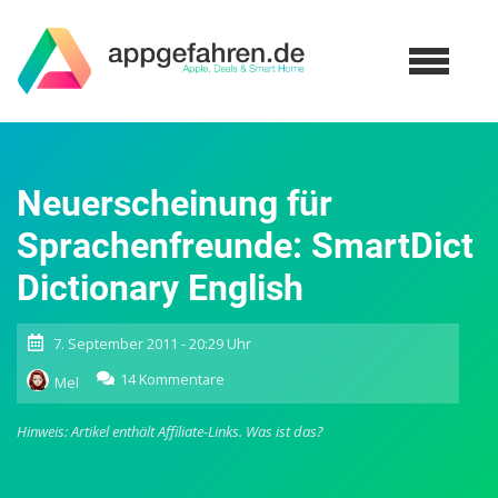
Neuerscheinung für
Sprachenfreunde: SmartDict
Dictionary English
7. September 2011 - 20:29 Uhr
zu
14 Kommentare
Mel
Neuerscheinung
für
Hinweis: Artikel enthält Affiliate-Links.
Was ist das?
Sprachenfreunde:
SmartDict
Dictionary