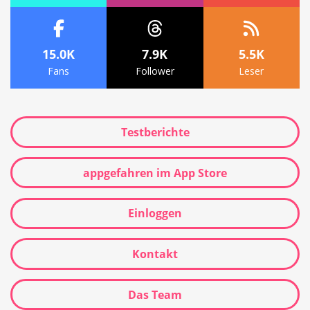
15.0K
7.9K
5.5K
Fans
Follower
Leser
Testberichte
appgefahren im App Store
Einloggen
Kontakt
Das Team