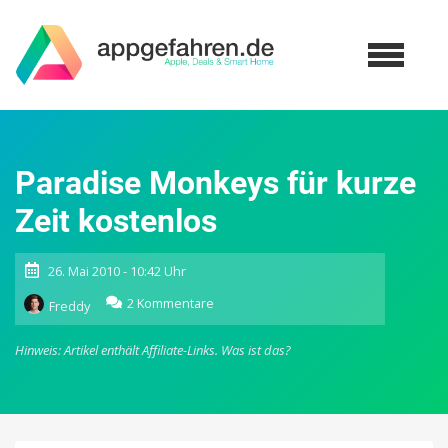
Paradise Monkeys für kurze
Zeit kostenlos
26. Mai 2010 - 10:42 Uhr
zu
2 Kommentare
Freddy
Paradise
Monkeys
Hinweis: Artikel enthält Affiliate-Links.
Was ist das?
für
kurze
Zeit
kostenlos