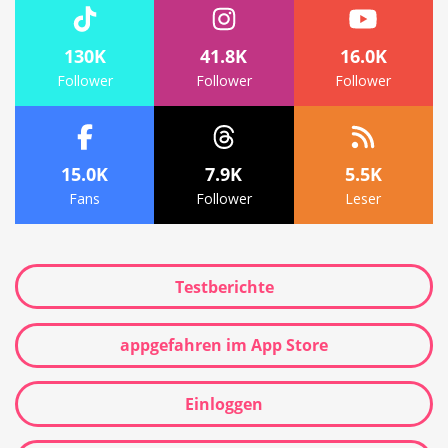
130K
41.8K
16.0K
Follower
Follower
Follower
15.0K
7.9K
5.5K
Fans
Follower
Leser
Testberichte
appgefahren im App Store
Einloggen