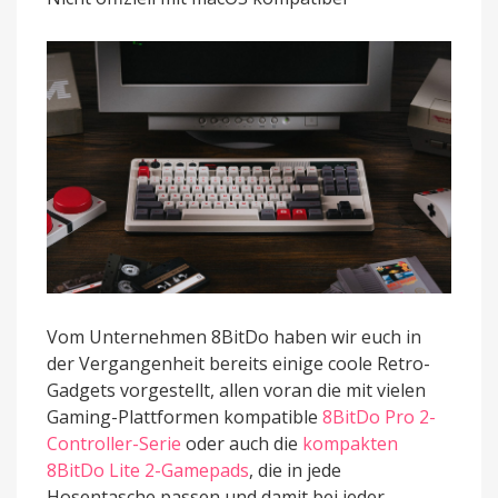
deutschem
Tastaturlayout
Vom Unternehmen 8BitDo haben wir euch in
der Vergangenheit bereits einige coole Retro-
Gadgets vorgestellt, allen voran die mit vielen
Gaming-Plattformen kompatible
8BitDo Pro 2-
Controller-Serie
oder auch die
kompakten
8BitDo Lite 2-Gamepads
, die in jede
Hosentasche passen und damit bei jeder