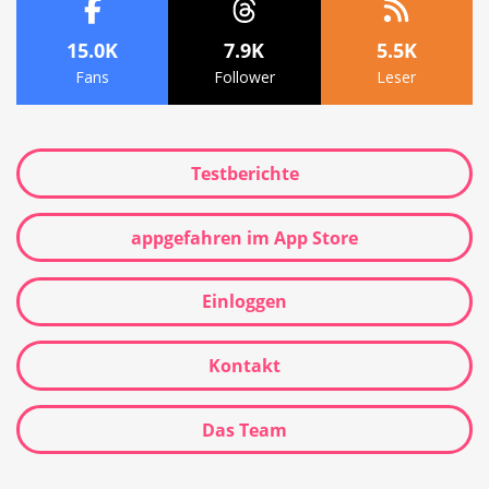
15.0K
7.9K
5.5K
Fans
Follower
Leser
Testberichte
appgefahren im App Store
Einloggen
Kontakt
Das Team