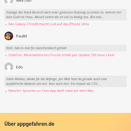
Alex7367
Solange der Knick Bereich nach einer gewissen Nutzung zu sehen ist, kommt mir
kein Gold ins Haus. Aktuell sehen die eh viel zu klobig aus. Bin mal...
→ Das Galaxy Z Fold8 macht Lust auf das iPhone Ultra
PaulM
Nett, hab es mal für zwischendurch geholt.
→ OddOne: Minimalistisches Puzzle erhält per Update 150 neue Level
Edo
Hallo Markus, danke für die Anfrage, per Mail hast du gerade auch eine
ausführliche Antwort von mir. Kurz auch hier: Ein Import als CSV...
→ Ratschn: Sprache-zu-Text-App läuft lokal auf dem Mac
Über appgefahren.de