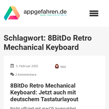
Schlagwort:
8BitDo Retro
Mechanical Keyboard
5. Februar 2025
Mel
zu
2 Kommentare
8BitDo
Retro
8BitDo Retro Mechanical
Mechanical
Keyboard: Jetzt auch mit
Keyboard:
Jetzt
deutschem Tastaturlayout
auch
mit
Nicht offiziell mit macOS kompatibel