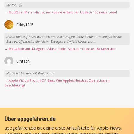
Me too. 🙂
→ OddOne: Minimalistisches Puzzle erhält per Update 150 neue Level
Eddy1015
„Meta holt auf“? Das wird sich erst noch zeigen. Aktuell haben sie lediglich eine
Beta veröffentlicht, die ich im Enterprise Umfeld höchstens...
→ Meta holt auf: KI-Agent „Muse Code“ startet mit erster Betaversion
Einfach
Name ist bei ihn halt Programm
→ Apple Vision Pro im OP-Saal: Wie Apples Headset Operationen
beschleunigt
Über appgefahren.de
appgefahren.de ist deine erste Anlaufstelle für Apple-News,