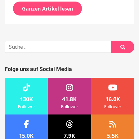
Ganzen Artikel lesen
Suche
nach:
Suche
Folge uns auf Social Media
130K
41.8K
16.0K
Follower
Follower
Follower
15.0K
7.9K
5.5K