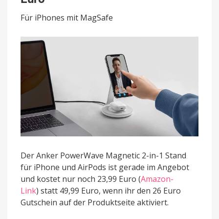
1
Stand
Für iPhones mit MagSafe
für
nur
23,99
statt
49,99
Euro
Der Anker PowerWave Magnetic 2-in-1 Stand
für iPhone und AirPods ist gerade im Angebot
und kostet nur noch 23,99 Euro (
Amazon-
Link
) statt 49,99 Euro, wenn ihr den 26 Euro
Gutschein auf der Produktseite aktiviert.