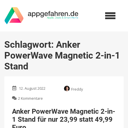
Schlagwort:
Anker
PowerWave Magnetic 2-in-1
Stand
12. August 2022
Freddy
zu
2 Kommentare
Anker
PowerWave
Anker PowerWave Magnetic 2-in-
Magnetic
1 Stand für nur 23,99 statt 49,99
2-
in-
Euro