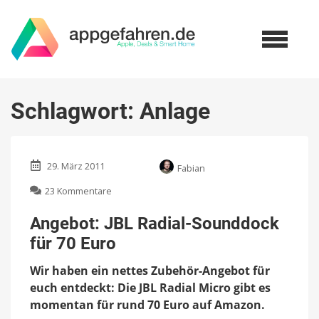
Schlagwort:
Anlage
29. März 2011
Fabian
zu
23 Kommentare
Angebot:
JBL
Angebot: JBL Radial-Sounddock
Radial-
für 70 Euro
Sounddock
für
Wir haben ein nettes Zubehör-Angebot für
70
Euro
euch entdeckt: Die JBL Radial Micro gibt es
momentan für rund 70 Euro auf Amazon.