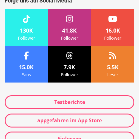
Folge uns auf Social Media
130K
41.8K
16.0K
Follower
Follower
Follower
15.0K
7.9K
5.5K
Fans
Follower
Leser
Testberichte
appgefahren im App Store
Einloggen