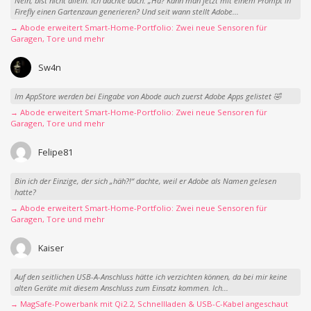
Nein, bist nicht allein. Ich dachte auch: „Hä? Kann man jetzt mit einem Prompt in
Firefly einen Gartenzaun generieren? Und seit wann stellt Adobe...
→ Abode erweitert Smart-Home-Portfolio: Zwei neue Sensoren für
Garagen, Tore und mehr
Sw4n
Im AppStore werden bei Eingabe von Abode auch zuerst Adobe Apps gelistet 🤣
→ Abode erweitert Smart-Home-Portfolio: Zwei neue Sensoren für
Garagen, Tore und mehr
Felipe81
Bin ich der Einzige, der sich „häh?!“ dachte, weil er Adobe als Namen gelesen
hatte?
→ Abode erweitert Smart-Home-Portfolio: Zwei neue Sensoren für
Garagen, Tore und mehr
Kaiser
Auf den seitlichen USB-A-Anschluss hätte ich verzichten können, da bei mir keine
alten Geräte mit diesem Anschluss zum Einsatz kommen. Ich...
→ MagSafe-Powerbank mit Qi2.2, Schnellladen & USB-C-Kabel angeschaut