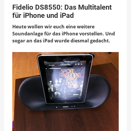
DS8550:
Fidelio DS8550: Das Multitalent
Das
für iPhone und iPad
Multitalent
für
Heute wollen wir euch eine weitere
iPhone
und
Soundanlage für das iPhone vorstellen. Und
iPad
sogar an das iPad wurde diesmal gedacht.