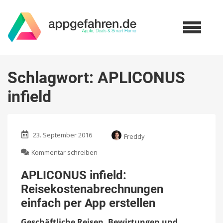
Schlagwort:
APLICONUS
infield
23. September 2016
Freddy
zu
Kommentar schreiben
APLICONUS
infield:
APLICONUS infield:
Reisekostenabrechnungen
Reisekostenabrechnungen
einfach
per
einfach per App erstellen
App
erstellen
Geschäftliche Reisen, Bewirtungen und