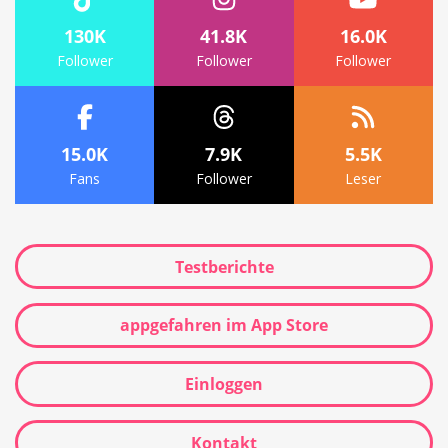
130K
41.8K
16.0K
Follower
Follower
Follower
15.0K
7.9K
5.5K
Fans
Follower
Leser
Testberichte
appgefahren im App Store
Einloggen
Kontakt