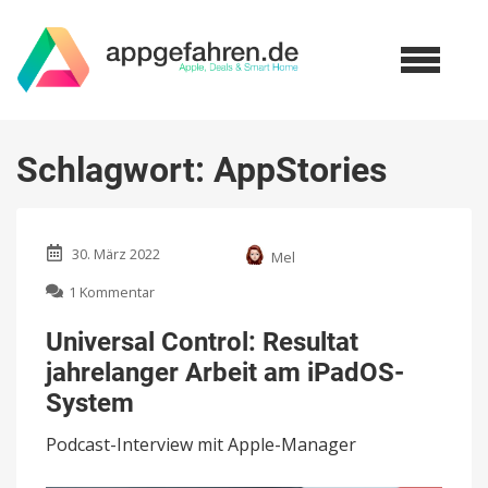
Schlagwort:
AppStories
30. März 2022
Mel
zu
1 Kommentar
Universal
Control:
Universal Control: Resultat
Resultat
jahrelanger Arbeit am iPadOS-
jahrelanger
Arbeit
System
am
iPadOS-
Podcast-Interview mit Apple-Manager
System