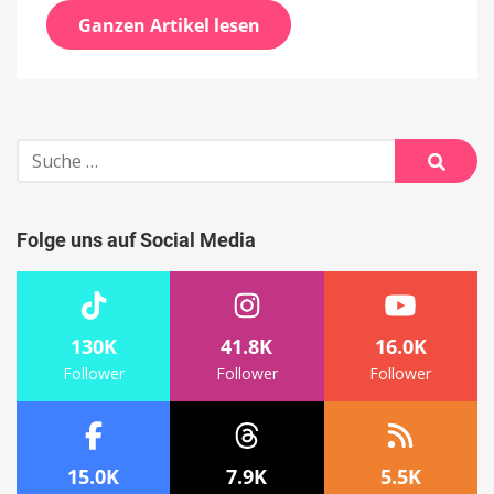
Ganzen Artikel lesen
Suche
nach:
Suche
Folge uns auf Social Media
130K
41.8K
16.0K
Follower
Follower
Follower
15.0K
7.9K
5.5K