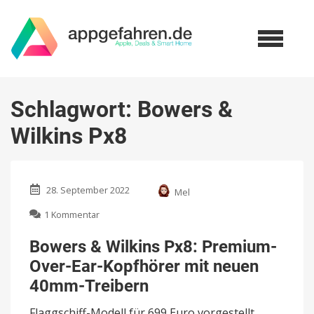
Schlagwort:
Bowers &
Wilkins Px8
28. September 2022
Mel
zu
1 Kommentar
Bowers
&
Bowers & Wilkins Px8: Premium-
Wilkins
Over-Ear-Kopfhörer mit neuen
Px8:
Premium-
40mm-Treibern
Over-
Ear-
Flaggschiff-Modell für 699 Euro vorgestellt