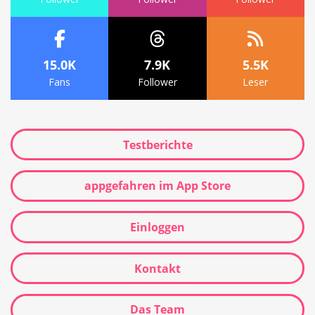
15.0K
7.9K
5.5K
Fans
Follower
Leser
Testberichte
appgefahren im App Store
Einloggen
Kontakt
Das Team