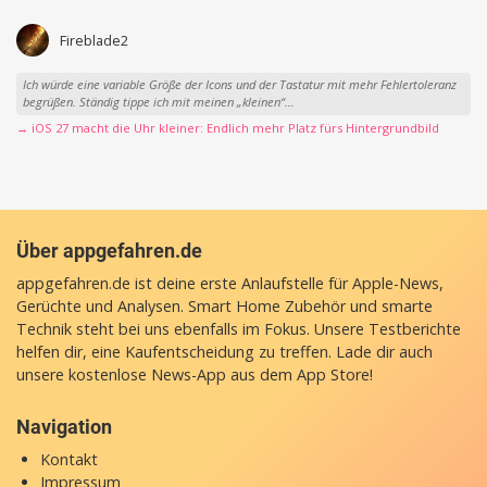
Das wäre echt super
→ iOS 27 macht die Uhr kleiner: Endlich mehr Platz fürs Hintergrundbild
moniduse
Naja die werden wohl nur die frei verfügbaren steams verlinken und nichts selber
hosten. Da halten sich die Kosten sehr in Grenzen. Wäre eigentlich...
→ Vivaldi Radio: Kostenloser neuer Webradio-Dienst mit Fokus auf
Datenschutz
Fireblade2
Ich würde eine variable Größe der Icons und der Tastatur mit mehr Fehlertoleranz
begrüßen. Ständig tippe ich mit meinen „kleinen“...
→ iOS 27 macht die Uhr kleiner: Endlich mehr Platz fürs Hintergrundbild
Über appgefahren.de