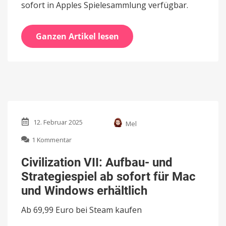
sofort in Apples Spielesammlung verfügbar.
Ganzen Artikel lesen
12. Februar 2025
Mel
zu
1 Kommentar
Civilization
VII:
Civilization VII: Aufbau- und
Aufbau-
Strategiespiel ab sofort für Mac
und
Strategiespiel
und Windows erhältlich
ab
sofort
Ab 69,99 Euro bei Steam kaufen
für
Mac