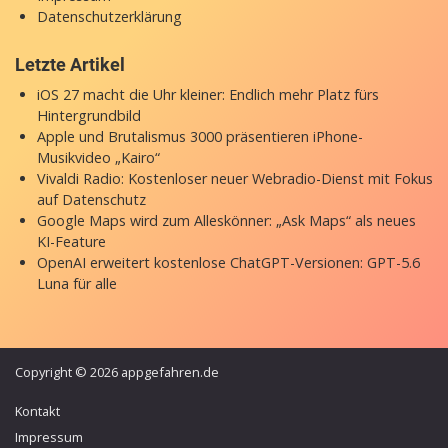
appgefahren.de ist deine erste Anlaufstelle für Apple-News,
Gerüchte und Analysen. Smart Home Zubehör und smarte
Technik steht bei uns ebenfalls im Fokus. Unsere Testberichte
helfen dir, eine Kaufentscheidung zu treffen. Lade dir auch
unsere
kostenlose News-App
aus dem App Store!
Navigation
Kontakt
Impressum
Datenschutzerklärung
Letzte Artikel
iOS 27 macht die Uhr kleiner: Endlich mehr Platz fürs
Hintergrundbild
Apple und Brutalismus 3000 präsentieren iPhone-
Musikvideo „Kairo“
Vivaldi Radio: Kostenloser neuer Webradio-Dienst mit Fokus
auf Datenschutz
Google Maps wird zum Alleskönner: „Ask Maps“ als neues
KI-Feature