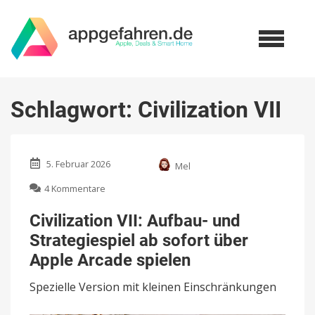
Schlagwort:
Civilization VII
5. Februar 2026
Mel
zu
4 Kommentare
Civilization
VII:
Civilization VII: Aufbau- und
Aufbau-
Strategiespiel ab sofort über
und
Strategiespiel
Apple Arcade spielen
ab
sofort
Spezielle Version mit kleinen Einschränkungen
über
Apple