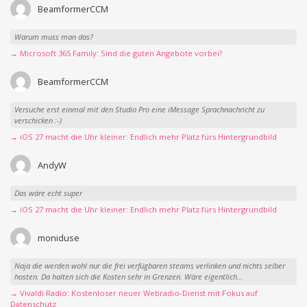
Dreame Pocket Neo 2: Dieser Haartrockner pustet euch
weg
3. August 2026
Mova Z70 Ultra Roller: Nachfolger des Testsiegers hat ein
großes Problem
31. Juli 2026
Letzte Kommentare
BeamformerCCM
Warum muss man das?
→ Microsoft 365 Family: Sind die guten Angebote vorbei?
BeamformerCCM
Versuche erst einmal mit den Studio Pro eine iMessage Sprachnachricht zu
verschicken :-)
→ iOS 27 macht die Uhr kleiner: Endlich mehr Platz fürs Hintergrundbild
AndyW