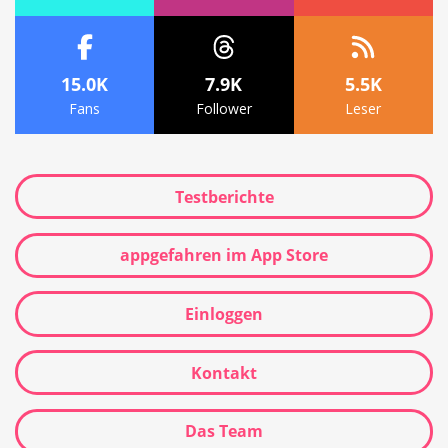
15.0K
7.9K
5.5K
Fans
Follower
Leser
Testberichte
appgefahren im App Store
Einloggen
Kontakt
Das Team