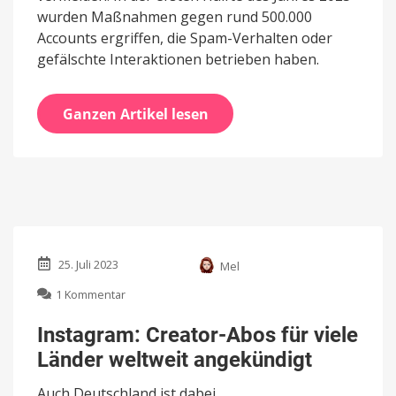
wurden Maßnahmen gegen rund 500.000
Accounts ergriffen, die Spam-Verhalten oder
gefälschte Interaktionen betrieben haben.
Ganzen Artikel lesen
25. Juli 2023
Mel
zu
1 Kommentar
Instagram:
Creator-
Instagram: Creator-Abos für viele
Abos
Länder weltweit angekündigt
für
viele
Auch Deutschland ist dabei
Länder