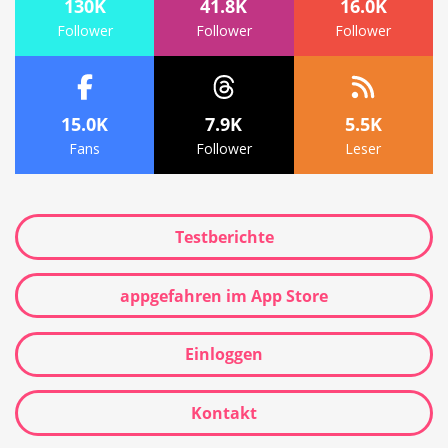
130K
41.8K
16.0K
Follower
Follower
Follower
15.0K
7.9K
5.5K
Fans
Follower
Leser
Testberichte
appgefahren im App Store
Einloggen
Kontakt