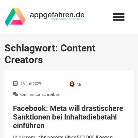
Schlagwort:
Content
Creators
16. Juli 2025
Mel
zu
Kommentar schreiben
Facebook:
Meta
Facebook: Meta will drastischere
will
Sanktionen bei Inhaltsdiebstahl
drastischere
Sanktionen
einführen
bei
Inhaltsdiebstahl
In diesem Jahr bereits über 500.000 Konten