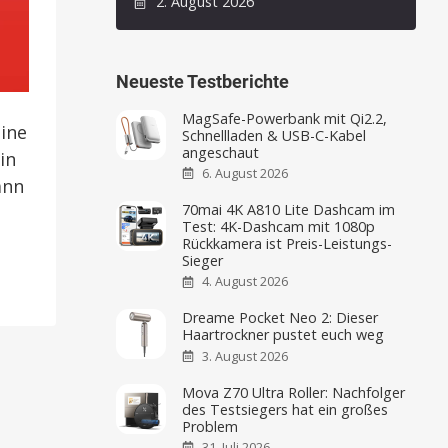
2. August 2026
Neueste Testberichte
MagSafe-Powerbank mit Qi2.2,
eine
Schnellladen & USB-C-Kabel
angeschaut
in
6. August 2026
ann
70mai 4K A810 Lite Dashcam im
Test: 4K-Dashcam mit 1080p
Rückkamera ist Preis-Leistungs-
Sieger
4. August 2026
Dreame Pocket Neo 2: Dieser
Haartrockner pustet euch weg
3. August 2026
Mova Z70 Ultra Roller: Nachfolger
des Testsiegers hat ein großes
Problem
31. Juli 2026