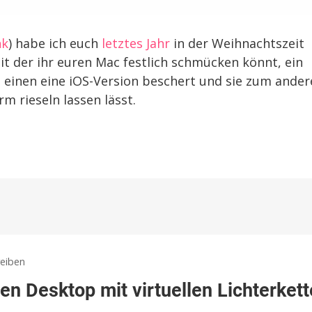
nk
) habe ich euch
letztes Jahr
in der Weihnachtszeit
it der ihr euren Mac festlich schmücken könnt, ein
inen eine iOS-Version beschert und sie zum ander
m rieseln lassen lässt.
zu
eiben
Festivitas:
n Desktop mit virtuellen Lichterket
Mac-
App