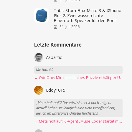
Tribit StormBox Micro 3 & XSound
Plus 2: Zwei wasserdichte
Bluetooth-Speaker für den Pool
31. Juli 2026
Letzte Kommentare
Aspartic
Me too. 🙂
→ OddOne: Minimalistisches Puzzle erhält per Update 150 neue Level
Eddy1015
„Meta holt auf“? Das wird sich erst noch zeigen.
Aktuell haben sie lediglich eine Beta veröffentlicht,
die ich im Enterprise Umfeld höchstens...
→ Meta holt auf: KI-Agent „Muse Code“ startet mit erster Betaversion