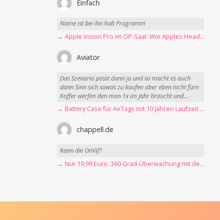
Einfach
Name ist bei ihn halt Programm
→ Apple Vision Pro im OP-Saal: Wie Apples Headset Operationen beschleunigt
Aviator
Das Szenario passt dann ja und so macht es auch
dann Sinn sich sowas zu kaufen aber eben nicht fürn
Koffer werfen den man 1x im Jahr braucht und...
→ Battery Case für AirTags mit 10 Jahren Laufzeit jetzt nur 12,89 Euro
chappell.de
Kann die OnVif?
→ Nur 19,99 Euro: 360-Grad-Überwachung mit der Blink Mini Pan-Tilt Kamera