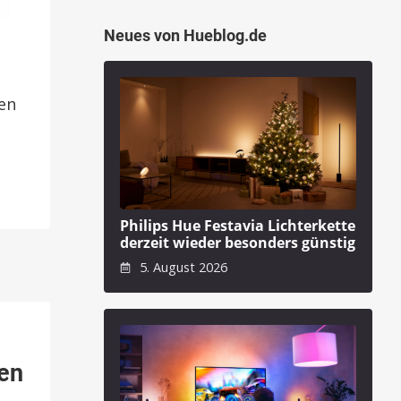
Neues von Hueblog.de
en
Philips Hue Festavia Lichterkette
derzeit wieder besonders günstig
5. August 2026
ten