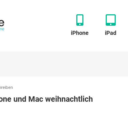
iPhone
iPad
zu
reiben
Festivitas:
hone und Mac weihnachtlich
Diese
App
macht
iPhone
und