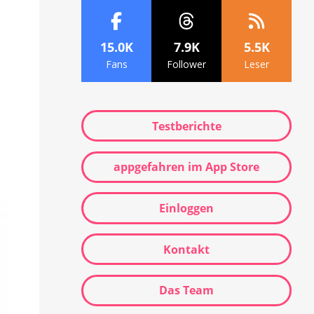
15.0K
7.9K
5.5K
Fans
Follower
Leser
Testberichte
appgefahren im App Store
Einloggen
Kontakt
Das Team