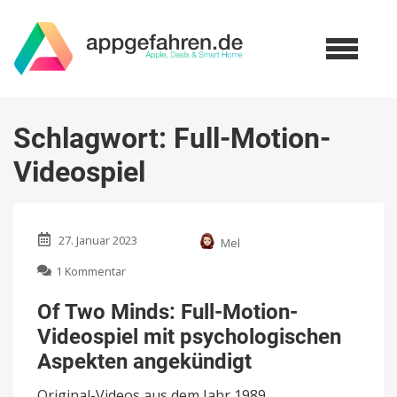
Schlagwort:
Full-Motion-
Videospiel
27. Januar 2023
Mel
zu
1 Kommentar
Of
Two
Of Two Minds: Full-Motion-
Minds:
Videospiel mit psychologischen
Full-
Motion-
Aspekten angekündigt
Videospiel
mit
Original-Videos aus dem Jahr 1989