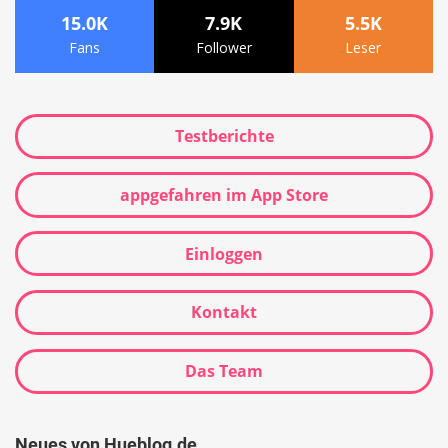
15.0K
7.9K
5.5K
Fans
Follower
Leser
Testberichte
appgefahren im App Store
Einloggen
Kontakt
Das Team
Neues von Hueblog.de