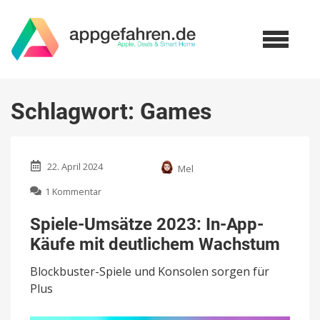
Schlagwort:
Games
22. April 2024
Mel
zu
1 Kommentar
Spiele-
Umsätze
Spiele-Umsätze 2023: In-App-
2023:
Käufe mit deutlichem Wachstum
In-
App-
Blockbuster-Spiele und Konsolen sorgen für
Käufe
mit
Plus
deutlichem
Wachstum