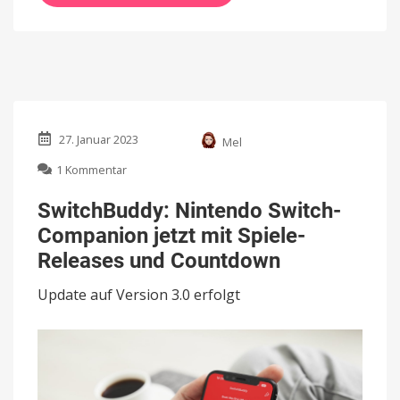
27. Januar 2023
Mel
zu
1 Kommentar
SwitchBuddy:
Nintendo
SwitchBuddy: Nintendo Switch-
Switch-
Companion jetzt mit Spiele-
Companion
jetzt
Releases und Countdown
mit
Spiele-
Update auf Version 3.0 erfolgt
Releases
und
Countdown