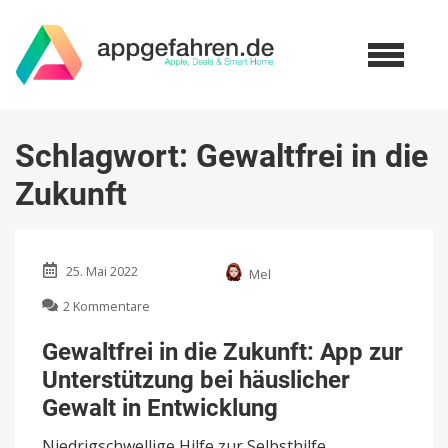
Schlagwort:
Gewaltfrei in die
Zukunft
25. Mai 2022
Mel
zu
2 Kommentare
Gewaltfrei
in
Gewaltfrei in die Zukunft: App zur
die
Unterstützung bei häuslicher
Zukunft:
App
Gewalt in Entwicklung
zur
Unterstützung
Niedrigschwellige Hilfe zur Selbsthilfe