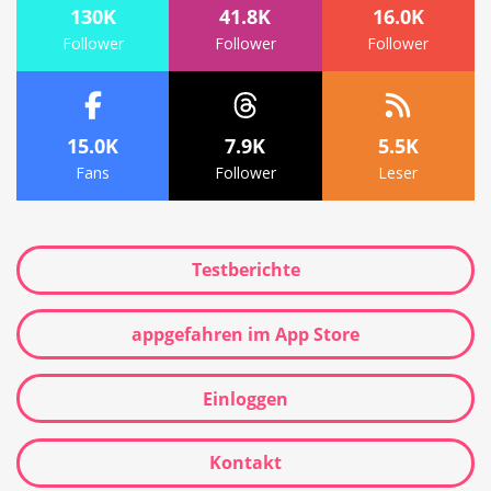
130K
41.8K
16.0K
Follower
Follower
Follower
15.0K
7.9K
5.5K
Fans
Follower
Leser
Testberichte
appgefahren im App Store
Einloggen
Kontakt