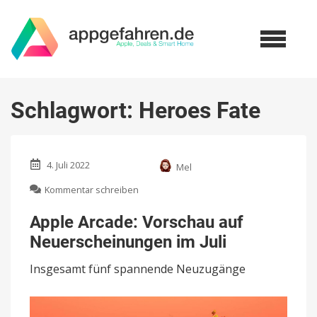
Schlagwort:
Heroes Fate
4. Juli 2022
Mel
zu
Kommentar schreiben
Apple
Arcade:
Apple Arcade: Vorschau auf
Vorschau
Neuerscheinungen im Juli
auf
Neuerscheinungen
Insgesamt fünf spannende Neuzugänge
im
Juli