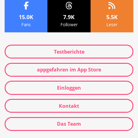
15.0K
7.9K
5.5K
Fans
Follower
Leser
Testberichte
appgefahren im App Store
Einloggen
Kontakt
Das Team