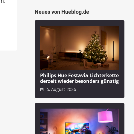
m:
h
Neues von Hueblog.de
Philips Hue Festavia Lichterkette
derzeit wieder besonders günstig
5. August 2026