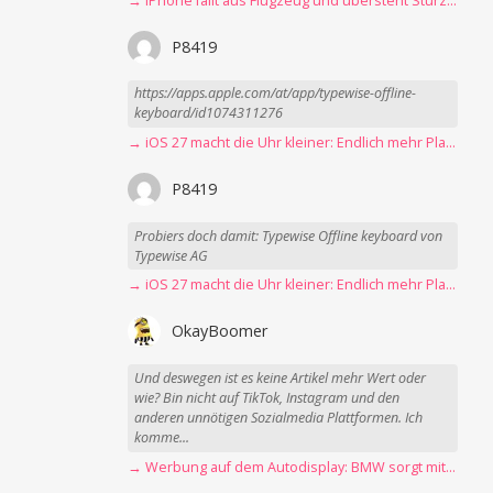
→ iPhone fällt aus Flugzeug und übersteht Sturz unbeschadet
P8419
https://apps.apple.com/at/app/typewise-offline-
keyboard/id1074311276
→ iOS 27 macht die Uhr kleiner: Endlich mehr Platz fürs Hintergrundbild
P8419
Probiers doch damit: Typewise Offline keyboard von
Typewise AG
→ iOS 27 macht die Uhr kleiner: Endlich mehr Platz fürs Hintergrundbild
OkayBoomer
Und deswegen ist es keine Artikel mehr Wert oder
wie? Bin nicht auf TikTok, Instagram und den
anderen unnötigen Sozialmedia Plattformen. Ich
komme...
→ Werbung auf dem Autodisplay: BMW sorgt mit Spider-Man-Werbung für scharfe Kritik