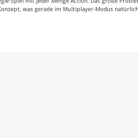
tegie-Spiel mit jeder Menge Action. Das große Proble
-Konzept, was gerade im Multiplayer-Modus natürlic