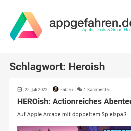
Schlagwort:
Heroish
zu
22. Juli 2022
Fabian
1 Kommentar
HEROish:
HEROish: Actionreiches Abenteue
Actionreic
Abenteuer
Auf Apple Arcade mit doppeltem Spielspaß
mit
toller
Grafik