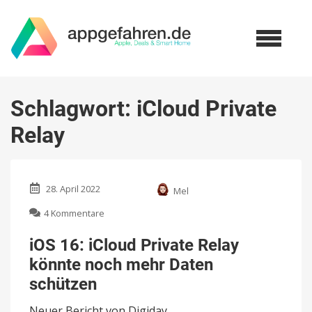
Schlagwort:
iCloud Private
Relay
28. April 2022
Mel
zu
4 Kommentare
iOS
16:
iOS 16: iCloud Private Relay
iCloud
könnte noch mehr Daten
Private
Relay
schützen
könnte
noch
Neuer Bericht von Digiday