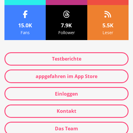
15.0K
7.9K
5.5K
Fans
Follower
Leser
Testberichte
appgefahren im App Store
Einloggen
Kontakt
Das Team