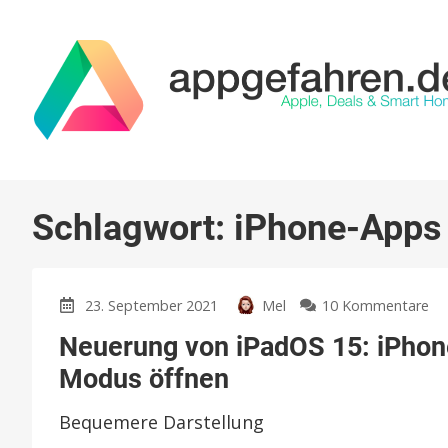
Schlagwort:
iPhone-Apps
zu
23. September 2021
Mel
10 Kommentare
Ne
Neuerung von iPadOS 15: iPhon
vo
iP
Modus öffnen
15
iP
Bequemere Darstellung
Ap