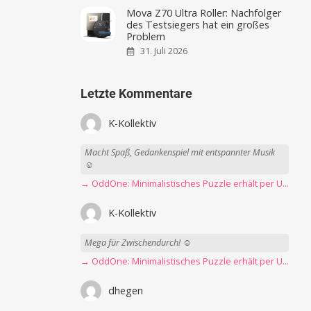
Mova Z70 Ultra Roller: Nachfolger
des Testsiegers hat ein großes
Problem
31. Juli 2026
Letzte Kommentare
K-Kollektiv
Macht Spaß, Gedankenspiel mit entspannter Musik
☺️
→ OddOne: Minimalistisches Puzzle erhält per Update 150 neue Level
K-Kollektiv
Mega für Zwischendurch! ☺️
→ OddOne: Minimalistisches Puzzle erhält per Update 150 neue Level
dhegen