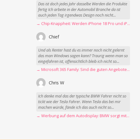
Das ist doch jedes Jahr dasselbe Werden die Produkte
fertig Ich arbeite in der Automobil Branche da ist
auch jeden Tag irgendwas Design noch nicht...
→ Chip-Knappheit: Werden iPhone 18 Pro und iPhone Ultra rechtzeitig fertig?
Chief
Und als Renter hast du es immer noch nicht gelernt
das man Windows sagen kann? Traurig wenn man so
eingefahren ist, offensichtlich bleib ich nicht so...
→ Microsoft 365 Family: Sind die guten Angebote vorbei?
Chris W
Ich denke mal das der typische BMW Fahrer nicht so
tickt wie der Tesla Fahrer. Wenn Tesla das bei mir
machen würde, fände ich das auch nicht so...
→ Werbung auf dem Autodisplay: BMW sorgt mit Spider-Man-Werbung für scharfe Kritik