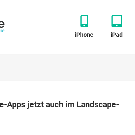
iPhone
iPad
uerung
e-Apps jetzt auch im Landscape-
n
adOS
:
hone-
ps