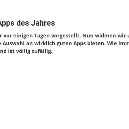
zu
Bilderserie:
-Apps des Jahres
Die
besten
ir vor einigen Tagen vorgestellt. Nun widmen wir 
iPhone-
Apps
 Auswahl an wirklich guten Apps bieten. Wie im
des
d ist völlig zufällig.
Jahres