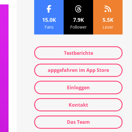
15.0K
7.9K
5.5K
Fans
Follower
Leser
Testberichte
appgefahren im App Store
Einloggen
Kontakt
Das Team