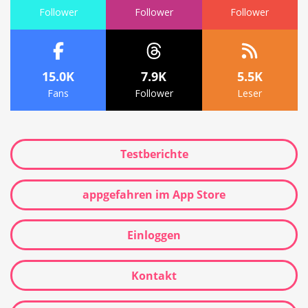
Follower
Follower
Follower
15.0K
7.9K
5.5K
Fans
Follower
Leser
Testberichte
appgefahren im App Store
Einloggen
Kontakt