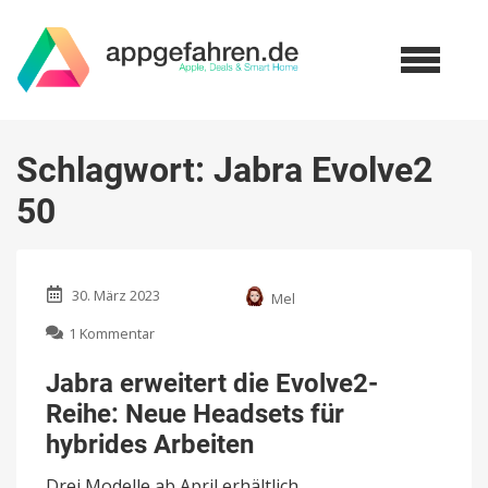
Schlagwort:
Jabra Evolve2
50
30. März 2023
Mel
zu
1 Kommentar
Jabra
erweitert
Jabra erweitert die Evolve2-
die
Reihe: Neue Headsets für
Evolve2-
Reihe:
hybrides Arbeiten
Neue
Headsets
Drei Modelle ab April erhältlich