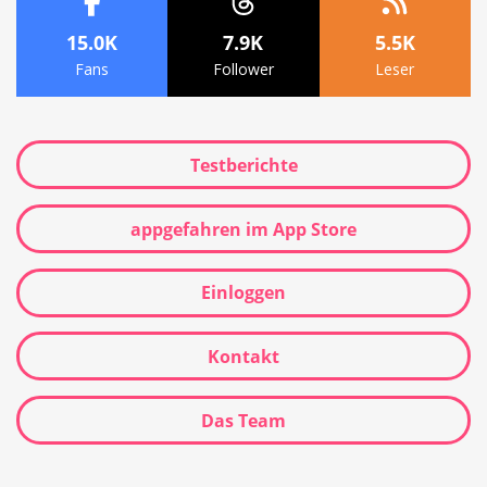
15.0K
7.9K
5.5K
Fans
Follower
Leser
Testberichte
appgefahren im App Store
Einloggen
Kontakt
Das Team