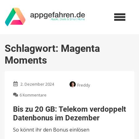
Schlagwort:
Magenta
Moments
2. Dezember 2024
Freddy
zu
6 Kommentare
Bis
zu
Bis zu 20 GB: Telekom verdoppelt
20
Datenbonus im Dezember
GB:
Telekom
So könnt ihr den Bonus einlösen
verdoppelt
Datenbonus