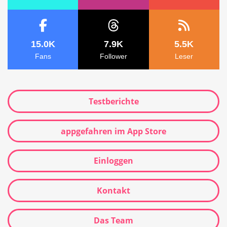
15.0K
7.9K
5.5K
Fans
Follower
Leser
Testberichte
appgefahren im App Store
Einloggen
Kontakt
Das Team