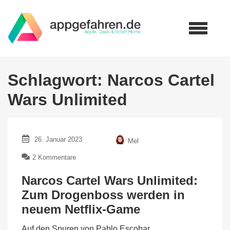
Schlagwort:
Narcos Cartel
Wars Unlimited
26. Januar 2023
Mel
zu
2 Kommentare
Narcos
Cartel
Narcos Cartel Wars Unlimited:
Wars
Zum Drogenboss werden in
Unlimited:
neuem Netflix-Game
Zum
Drogenboss
werden
Auf den Spuren von Pablo Escobar