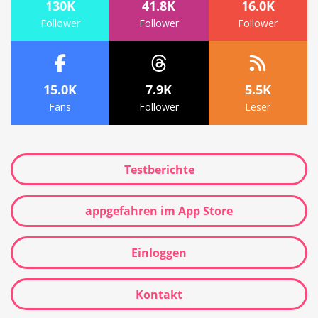
130K
41.8K
16.0K
Follower
Follower
Follower
15.0K
7.9K
5.5K
Fans
Follower
Leser
Testberichte
appgefahren im App Store
Einloggen
Kontakt