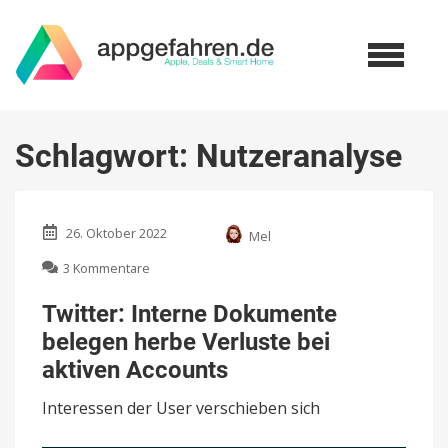
Schlagwort:
Nutzeranalyse
26. Oktober 2022
Mel
zu
3 Kommentare
Twitter:
Interne
Twitter: Interne Dokumente
Dokumente
belegen herbe Verluste bei
belegen
herbe
aktiven Accounts
Verluste
bei
Interessen der User verschieben sich
aktiven
Accounts