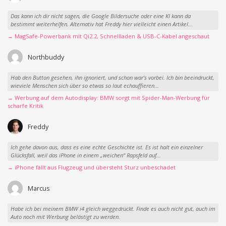
Das kann ich dir nicht sagen, die Google Bildersuche oder eine KI kann da
bestimmt weiterhelfen. Alternativ hat Freddy hier vielleicht einen Artikel...
→ MagSafe-Powerbank mit Qi2.2, Schnellladen & USB-C-Kabel angeschaut
Northbuddy
Hab den Button gesehen, ihn ignoriert, und schon war‘s vorbei. Ich bin beeindruckt,
wieviele Menschen sich über so etwas so laut echauffieren...
→ Werbung auf dem Autodisplay: BMW sorgt mit Spider-Man-Werbung für
scharfe Kritik
Freddy
Ich gehe davon aus, dass es eine echte Geschichte ist. Es ist halt ein einzelner
Glücksfall, weil das iPhone in einem „weichen“ Rapsfeld auf...
→ iPhone fällt aus Flugzeug und übersteht Sturz unbeschadet
Marcus
Habe ich bei meinem BMW i4 gleich weggedrückt. Finde es auch nicht gut, auch im
Auto noch mit Werbung belästigt zu werden.