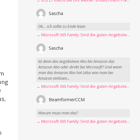
→ iOS 27 macht die Uhr kleiner: Endlich mehr Platz fürs Hintergrundbild
Sascha
Ok… ich sollte zu Ende lesen
→ Microsoft 365 Family: Sind die guten Angebote vorbei?
Sascha
Ist denn das angebotene Abo bei Amazon das
Amazon Abo oder direkt bei Microsoft? Und wenn
um
man das Amazon Abo hat (also was man bei
Amazon einlösen...
ung
→ Microsoft 365 Family: Sind die guten Angebote vorbei?
e
us,
BeamformerCCM
Warum muss man das?
→ Microsoft 365 Family: Sind die guten Angebote vorbei?
o