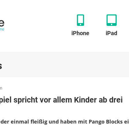
iPhone
iPad
s
zu
en
Pango
iel spricht vor allem Kinder ab drei
Blocks:
Kleines
Puzzle-
Spiel
der einmal fleißig und haben mit Pango Blocks e
spricht