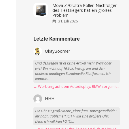
Mova Z70 Ultra Roller: Nachfolger
des Testsiegers hat ein großes
Problem
31. Juli 2026
Letzte Kommentare
OkayBoomer
Und deswegen ist es keine Artikel mehr Wert oder
wie? Bin nicht auf TikTok, Instagram und den
anderen unnötigen Sozialmedia Plattformen. Ich
komme...
→ Werbung auf dem Autodisplay: BMW sorgt mit Spider-Man-Werbung für scharfe Kritik
HHH
Die Uhr zu groß? Mehr „Platz fürs Hintergrundbild“ ?
Ihr habt Probleme?! ICH > will eine größere Uhr.
Denn ich will kein FOTO...