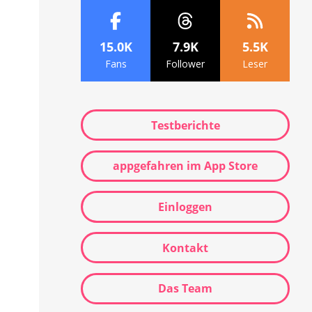
15.0K
7.9K
5.5K
Fans
Follower
Leser
Testberichte
appgefahren im App Store
Einloggen
Kontakt
Das Team