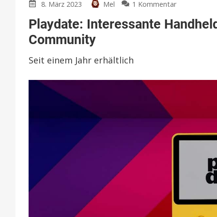
zu
8. März 2023
Mel
1 Kommentar
Playdate:
Playdate: Interessante Handhe
Interessante
Handheld-
Community
Konsole
mit
Seit einem Jahr erhältlich
wachsender
Game-
Community