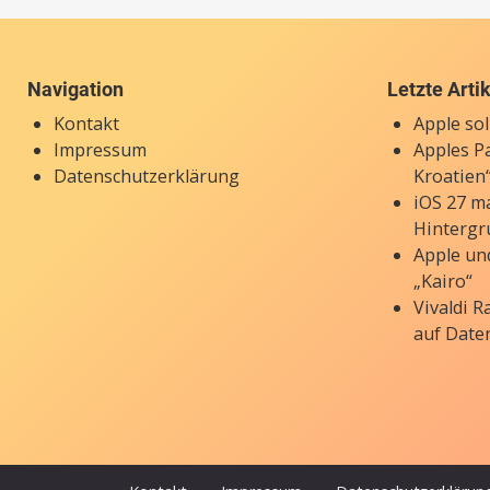
Navigation
Letzte Arti
Kontakt
Apple so
Impressum
Apples P
Datenschutzerklärung
Kroatien“
iOS 27 ma
Hintergr
Apple un
„Kairo“
Vivaldi 
auf Date