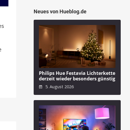
Neues von Hueblog.de
es
e
Philips Hue Festavia Lichterkette
derzeit wieder besonders günstig
5. August 2026