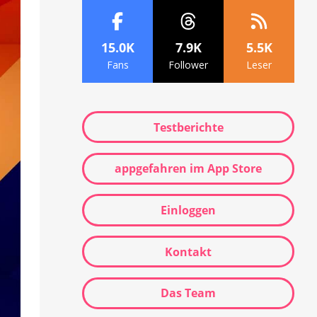
15.0K
7.9K
5.5K
Fans
Follower
Leser
Testberichte
appgefahren im App Store
Einloggen
Kontakt
Das Team