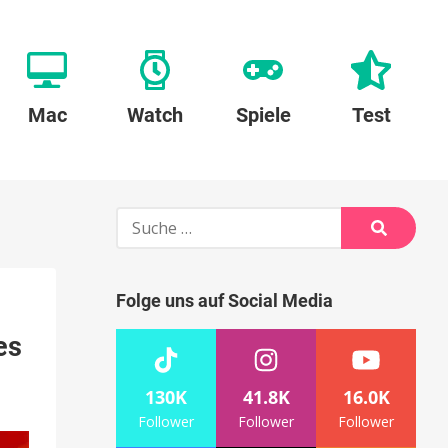
Mac
Watch
Spiele
Test
Suche
nach:
Suche
Folge uns auf Social Media
es
130K
41.8K
16.0K
Follower
Follower
Follower