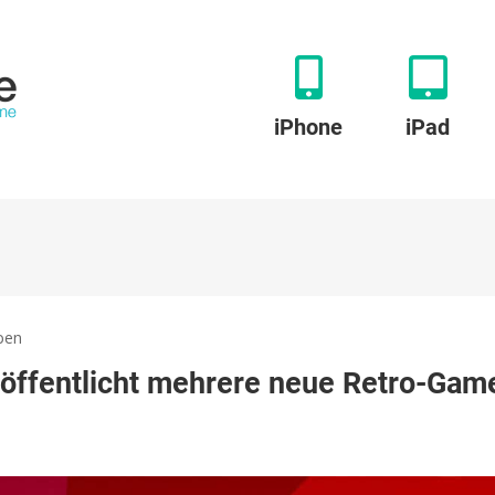
iPhone
iPad
zu
ben
Playdate:
röffentlicht mehrere neue Retro-Gam
Handheld-
Konsole
veröffentlicht
mehrere
neue