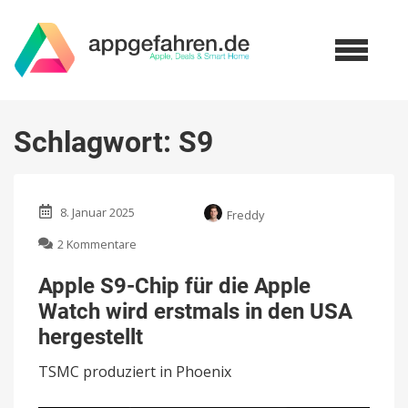
Schlagwort:
S9
8. Januar 2025
Freddy
zu
2 Kommentare
Apple
S9-
Apple S9-Chip für die Apple
Chip
Watch wird erstmals in den USA
für
die
hergestellt
Apple
Watch
TSMC produziert in Phoenix
wird
erstmals