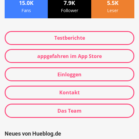
15.0K
7.9K
5.5K
Fans
Follower
Leser
Testberichte
appgefahren im App Store
Einloggen
Kontakt
Das Team
Neues von Hueblog.de