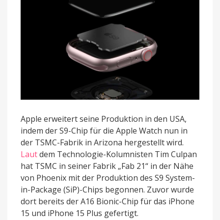
in
den
USA
hergestellt
Apple erweitert seine Produktion in den USA,
indem der S9-Chip für die Apple Watch nun in
der TSMC-Fabrik in Arizona hergestellt wird.
Laut
dem Technologie-Kolumnisten Tim Culpan
hat TSMC in seiner Fabrik „Fab 21“ in der Nähe
von Phoenix mit der Produktion des S9 System-
in-Package (SiP)-Chips begonnen. Zuvor wurde
dort bereits der A16 Bionic-Chip für das iPhone
15 und iPhone 15 Plus gefertigt.