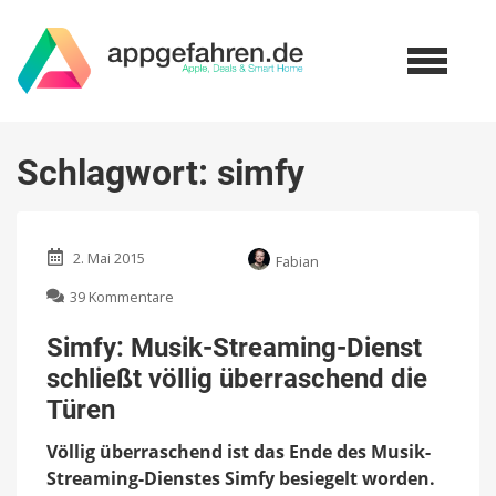
Schlagwort:
simfy
2. Mai 2015
Fabian
zu
39 Kommentare
Simfy:
Musik-
Simfy: Musik-Streaming-Dienst
Streaming-
schließt völlig überraschend die
Dienst
schließt
Türen
völlig
überraschend
Völlig überraschend ist das Ende des Musik-
die
Streaming-Dienstes Simfy besiegelt worden.
Türen