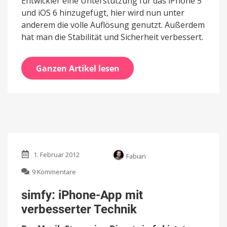
Entwickler eine Unterstützung für das iPhone 5
und iOS 6 hinzugefügt, hier wird nun unter
anderem die volle Auflösung genutzt. Außerdem
hat man die Stabilität und Sicherheit verbessert.
Ganzen Artikel lesen
1. Februar 2012
Fabian
zu
9 Kommentare
simfy:
iPhone-
simfy: iPhone-App mit
App
verbesserter Technik
mit
verbesserter