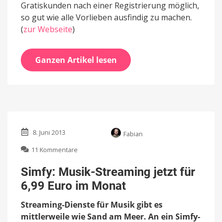
Gratiskunden nach einer Registrierung möglich,
so gut wie alle Vorlieben ausfindig zu machen.
(
zur Webseite
)
Ganzen Artikel lesen
8. Juni 2013
Fabian
zu
11 Kommentare
Simfy:
Musik-
Simfy: Musik-Streaming jetzt für
Streaming
6,99 Euro im Monat
jetzt
für
Streaming-Dienste für Musik gibt es
6,99
Euro
mittlerweile wie Sand am Meer. An ein Simfy-