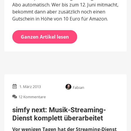
Abo automatisch. Wer bis zum 12. Juni mitmacht,
bekommt dann aber zusätzlich noch einen
Gutschein in Höhe von 10 Euro für Amazon.
Ganzen Artikel lesen
1. März 2013
Fabian
zu
12 Kommentare
simfy
next:
simfy next: Musik-Streaming-
Musik-
Dienst komplett überarbeitet
Streaming-
Dienst
Vor wenigen Tagen hat der Streaming-Dienst
komplett