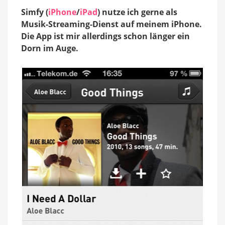
neue
Simfy (
iPhone
/
iPad
) nutze ich gerne als
App
im
Musik-Streaming-Dienst auf meinem iPhone.
Anmarsch
Die App ist mir allerdings schon länger ein
Dorn im Auge.