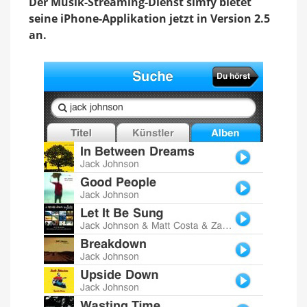
Der Musik-Streaming-Dienst simfy bietet
Technik
seine iPhone-Applikation jetzt in Version 2.5
an.