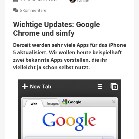
Fabian
zu
6 Kommentare
Wichtige
Updates:
Wichtige Updates: Google
Google
Chrome und simfy
Chrome
und
Derzeit werden sehr viele Apps für das iPhone
simfy
5 aktualisiert. Wir wollen heute beispielhaft
zwei bekannte Apps vorstellen, die ihr
vielleicht ja schon selbst nutzt.