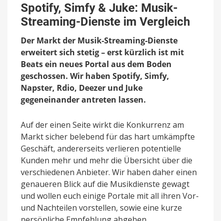
Simfy
Spotify, Simfy & Juke: Musik-
&
Streaming-Dienste im Vergleich
Juke:
Musik-
Der Markt der Musik-Streaming-Dienste
Streaming-
Dienste
erweitert sich stetig – erst kürzlich ist mit
im
Beats ein neues Portal aus dem Boden
Vergleich
geschossen. Wir haben Spotify, Simfy,
Napster, Rdio, Deezer und Juke
gegeneinander antreten lassen.
Auf der einen Seite wirkt die Konkurrenz am
Markt sicher belebend für das hart umkämpfte
Geschäft, andererseits verlieren potentielle
Kunden mehr und mehr die Übersicht über die
verschiedenen Anbieter. Wir haben daher einen
genaueren Blick auf die Musikdienste gewagt
und wollen euch einige Portale mit all ihren Vor-
und Nachteilen vorstellen, sowie eine kurze
persönliche Empfehlung abgeben.