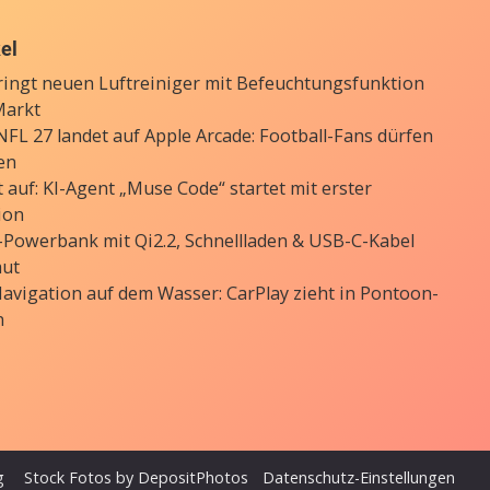
kel
ringt neuen Luftreiniger mit Befeuchtungsfunktion
Markt
FL 27 landet auf Apple Arcade: Football-Fans dürfen
en
 auf: KI-Agent „Muse Code“ startet mit erster
ion
Powerbank mit Qi2.2, Schnellladen & USB-C-Kabel
aut
avigation auf dem Wasser: CarPlay zieht in Pontoon-
n
g
Stock Fotos by DepositPhotos
Datenschutz-Einstellungen