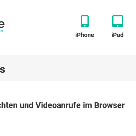
iPhone
iPad
us
t
chten und Videoanrufe im Browser
chrichten
ufe