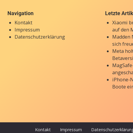
Navigation
Letzte Arti
Kontakt
Xiaomi b
Impressum
auf den 
Datenschutzerklärung
Madden N
sich freu
Meta holt
Betavers
MagSafe-
angesch
iPhone-N
Boote ei
Kontakt
Impressum
Datenschutzerklärun