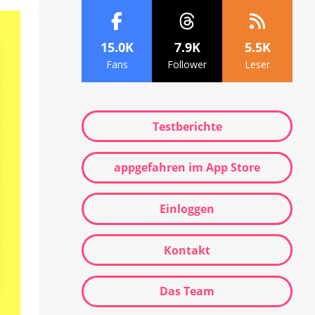
15.0K
7.9K
5.5K
Fans
Follower
Leser
Testberichte
appgefahren im App Store
Einloggen
Kontakt
Das Team