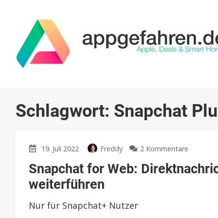
Schlagwort:
Snapchat Pl
zu
19. Juli 2022
Freddy
2 Kommentare
Snapcha
Snapchat for Web: Direktnachri
for
Web:
weiterführen
Direktna
und
Nur für Snapchat+ Nutzer
Videoanr