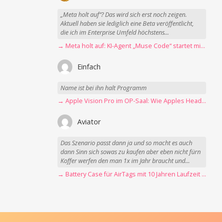
„Meta holt auf“? Das wird sich erst noch zeigen.
Aktuell haben sie lediglich eine Beta veröffentlicht,
die ich im Enterprise Umfeld höchstens...
→ Meta holt auf: KI-Agent „Muse Code“ startet mit erster Betaversion
Einfach
Name ist bei ihn halt Programm
→ Apple Vision Pro im OP-Saal: Wie Apples Headset Operationen beschleunigt
Aviator
Das Szenario passt dann ja und so macht es auch
dann Sinn sich sowas zu kaufen aber eben nicht fürn
Koffer werfen den man 1x im Jahr braucht und...
→ Battery Case für AirTags mit 10 Jahren Laufzeit jetzt nur 12,89 Euro