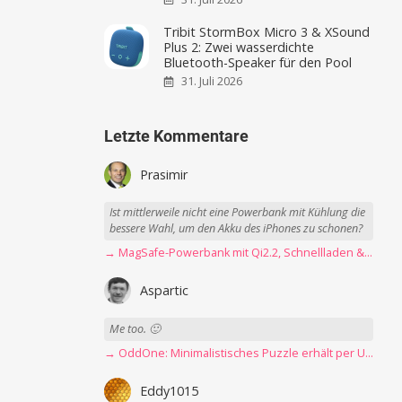
Tribit StormBox Micro 3 & XSound
Plus 2: Zwei wasserdichte
Bluetooth-Speaker für den Pool
31. Juli 2026
Letzte Kommentare
Prasimir
Ist mittlerweile nicht eine Powerbank mit Kühlung die
bessere Wahl, um den Akku des iPhones zu schonen?
→ MagSafe-Powerbank mit Qi2.2, Schnellladen & USB-C-Kabel angeschaut
Aspartic
Me too. 🙂
→ OddOne: Minimalistisches Puzzle erhält per Update 150 neue Level
Eddy1015