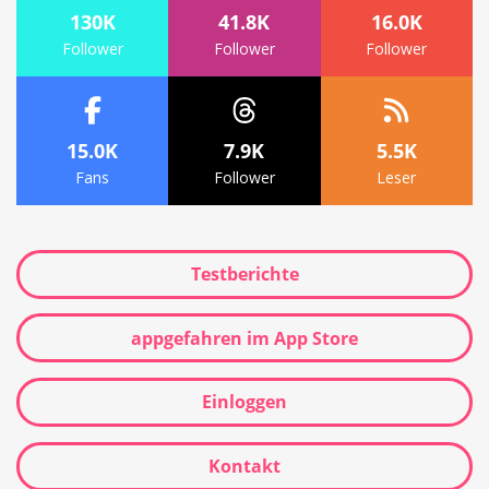
130K
41.8K
16.0K
Follower
Follower
Follower
15.0K
7.9K
5.5K
Fans
Follower
Leser
Testberichte
appgefahren im App Store
Einloggen
Kontakt