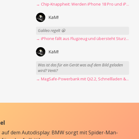
→ Chip-Knappheit: Werden iPhone 18 Pro und iPhone Ultra rechtzeitig fertig?
KaM!
Galileo regelt 😬
→ iPhone fällt aus Flugzeug und übersteht Sturz unbeschadet
KaM!
Was ist das für ein Gerät was auf dem Bild geladen
wird? Venti?
→ MagSafe-Powerbank mit Qi2.2, Schnellladen & USB-C-Kabel angeschaut
kel
auf dem Autodisplay: BMW sorgt mit Spider-Man-