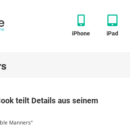
iPhone
iPad
rs
ok teilt Details aus seinem
able Manners"