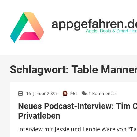
Schlagwort:
Table Manne
zu
16. Januar 2025
Mel
1 Kommentar
Neues
Neues Podcast-Interview: Tim Co
Podcast-
Interview:
Privatleben
Tim
Cook
Interview mit Jessie und Lennie Ware von "T
teilt