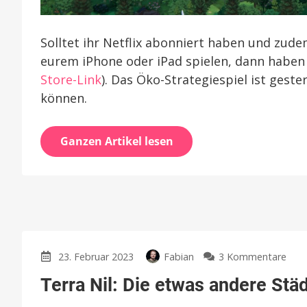
Solltet ihr Netflix abonniert haben und zude
eurem iPhone oder iPad spielen, dann haben w
Store-Link
). Das Öko-Strategiespiel ist ges
können.
Ganzen Artikel lesen
zu
23. Februar 2023
Fabian
3 Kommentare
Terr
Terra Nil: Die etwas andere St
Nil:
Die