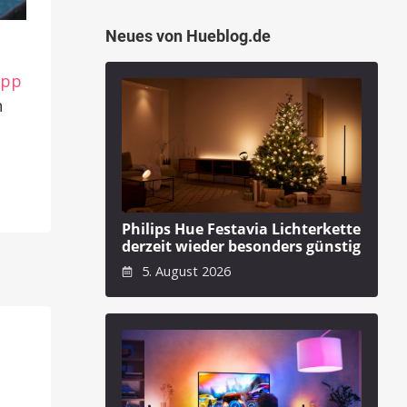
Neues von Hueblog.de
App
n
Philips Hue Festavia Lichterkette
derzeit wieder besonders günstig
5. August 2026