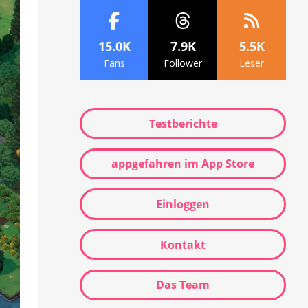
15.0K
7.9K
5.5K
Fans
Follower
Leser
Testberichte
appgefahren im App Store
Einloggen
Kontakt
Das Team