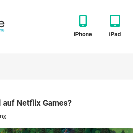
iPhone
iPad
zu
Terra
l auf Netflix Games?
Nil:
Das
ung
bisher
beste
Spiel