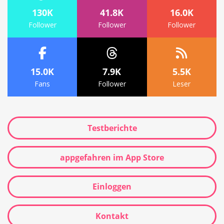
130K
41.8K
16.0K
Follower
Follower
Follower
15.0K
7.9K
5.5K
Fans
Follower
Leser
Testberichte
appgefahren im App Store
Einloggen
Kontakt