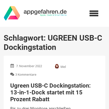
Schlagwort:
UGREEN USB-C
Dockingstation
7. November 2022
Mel
zu
3 Kommentare
Ugreen
USB-
Ugreen USB-C Dockingstation:
C
13-in-1-Dock startet mit 15
Dockingstation:
13-
Prozent Rabatt
in-
1-
Bis zu drei Monitore anschließen