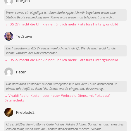
dhegen
Wenn sowas ein Highlight ist dann danke Apple Ich wär begeistert wenn eine
Stabile Beats verbindung zum iPhone wäre wenn man telefoniert und nich...
→ iOS 27 macht die Uhr kleiner: Endlich mehr Platz fürs Hintergrundbild
TecSteve
Die Innovation in iOS 27 reissen einfach nicht ab 😉. Werde mich wohl für die
kleine Variante der Uhr entscheiden.
→ iOS 27 macht die Uhr kleiner: Endlich mehr Platz fürs Hintergrundbild
Peter
Das wird doch eh wieder nur ein Strohfeuer sein um viele Leute anzulocken. In
einem Jahr heißt es dann "der Dienst wurde eingestellt, da zu wenig...
→ Vivaldi Radio: Kostenloser neuer Webradio-Dienst mit Fokus auf
Datenschutz
Fireblade2
Unser 2026er Kamiq Monte Carlo hat die Pakete 3 Jahre. Danach ist auch erneutes
Zahlen fällig, wenn man die Dienste weiter nutzen möchte. Schaut...