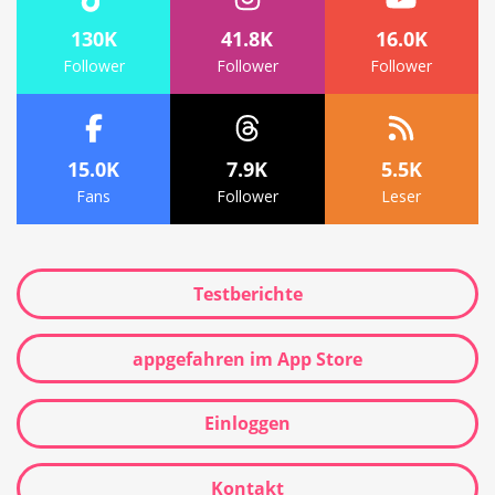
130K
41.8K
16.0K
Follower
Follower
Follower
15.0K
7.9K
5.5K
Fans
Follower
Leser
Testberichte
appgefahren im App Store
Einloggen
Kontakt