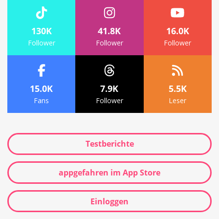
130K
41.8K
16.0K
Follower
Follower
Follower
15.0K
7.9K
5.5K
Fans
Follower
Leser
Testberichte
appgefahren im App Store
Einloggen