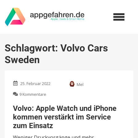
Schlagwort:
Volvo Cars
Sweden
25. Februar 2022
Mel
zu
9 Kommentare
Volvo:
Apple
Volvo: Apple Watch und iPhone
Watch
kommen verstärkt im Service
und
iPhone
zum Einsatz
kommen
verstärkt
Weniger Druckvorgänge und mehr