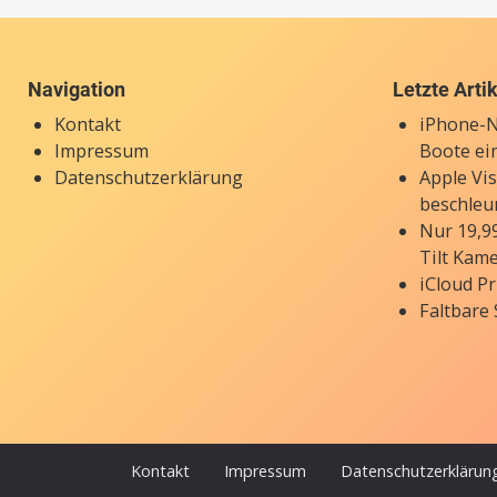
Navigation
Letzte Arti
Kontakt
iPhone-N
Impressum
Boote ei
Datenschutzerklärung
Apple Vi
beschleu
Nur 19,9
Tilt Kam
iCloud Pr
Faltbare
Kontakt
Impressum
Datenschutzerklärun