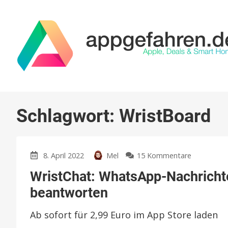
Schlagwort:
WristBoard
zu
8. April 2022
Mel
15 Kommentare
WristChat:
WristChat: WhatsApp-Nachricht
WhatsApp
Nachrichte
beantworten
auch
auf
Ab sofort für 2,99 Euro im App Store laden
der