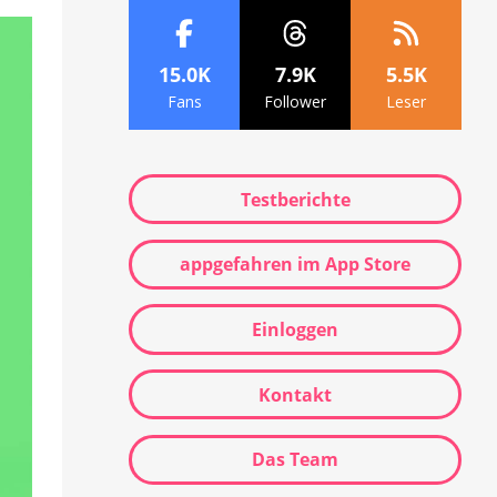
15.0K
7.9K
5.5K
Fans
Follower
Leser
Testberichte
appgefahren im App Store
Einloggen
Kontakt
Das Team