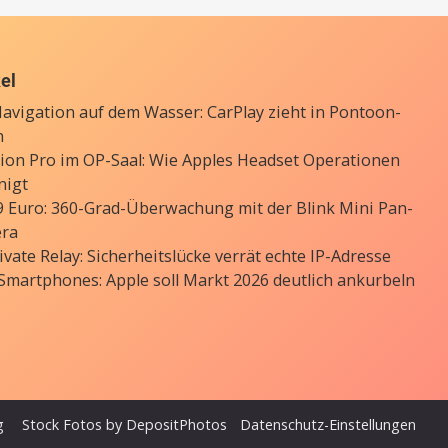
kel
avigation auf dem Wasser: CarPlay zieht in Pontoon-
n
sion Pro im OP-Saal: Wie Apples Headset Operationen
nigt
9 Euro: 360-Grad-Überwachung mit der Blink Mini Pan-
era
ivate Relay: Sicherheitslücke verrät echte IP-Adresse
 Smartphones: Apple soll Markt 2026 deutlich ankurbeln
g
Stock Fotos by DepositPhotos
Datenschutz-Einstellungen