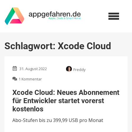
Schlagwort:
Xcode Cloud
31. August 2022
Freddy
zu
1 Kommentar
Xcode
Cloud:
Xcode Cloud: Neues Abonnement
Neues
für Entwickler startet vorerst
Abonnement
für
kostenlos
Entwickler
startet
Abo-Stufen bis zu 399,99 USB pro Monat
vorerst
kostenlos