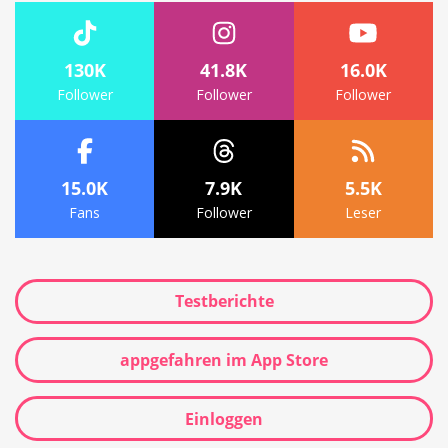
130K
41.8K
16.0K
Follower
Follower
Follower
15.0K
7.9K
5.5K
Fans
Follower
Leser
Testberichte
appgefahren im App Store
Einloggen