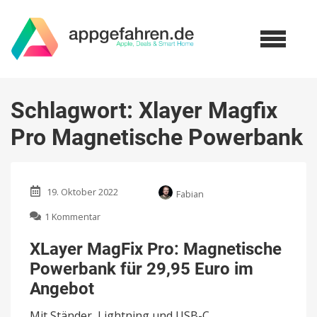
Schlagwort:
Xlayer Magfix
Pro Magnetische Powerbank
19. Oktober 2022
Fabian
zu
1 Kommentar
XLayer
MagFix
XLayer MagFix Pro: Magnetische
Pro:
Powerbank für 29,95 Euro im
Magnetische
Powerbank
Angebot
für
29,95
Mit Ständer, Lightning und USB-C