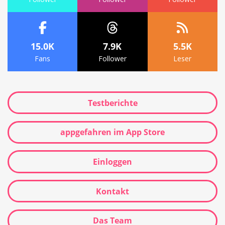
15.0K
7.9K
5.5K
Fans
Follower
Leser
Testberichte
appgefahren im App Store
Einloggen
Kontakt
Das Team