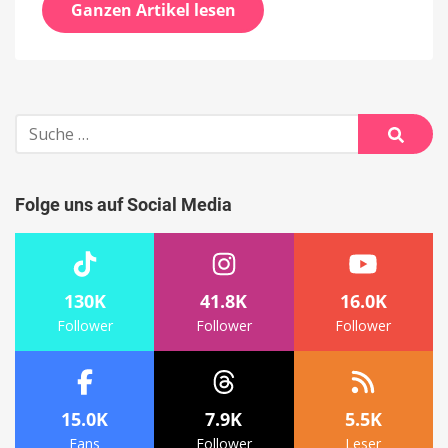
Ganzen Artikel lesen
Suche
nach:
Suche
Folge uns auf Social Media
130K
41.8K
16.0K
Follower
Follower
Follower
15.0K
7.9K
5.5K
Fans
Follower
Leser