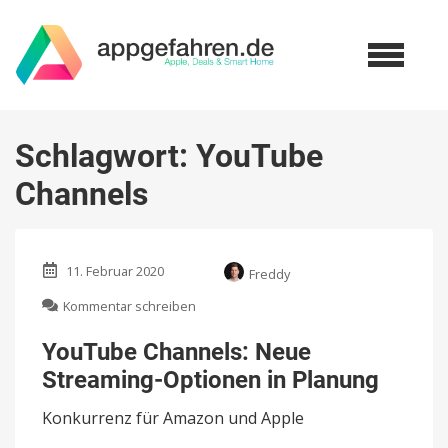
Schlagwort:
YouTube
Channels
11. Februar 2020
Freddy
zu
Kommentar schreiben
YouTube
Channels:
YouTube Channels: Neue
Neue
Streaming-Optionen in Planung
Streaming-
Optionen
Konkurrenz für Amazon und Apple
in
Planung