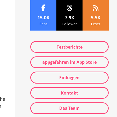
15.0K
7.9K
5.5K
Fans
Follower
Leser
Testberichte
appgefahren im App Store
Einloggen
Kontakt
che
m
Das Team