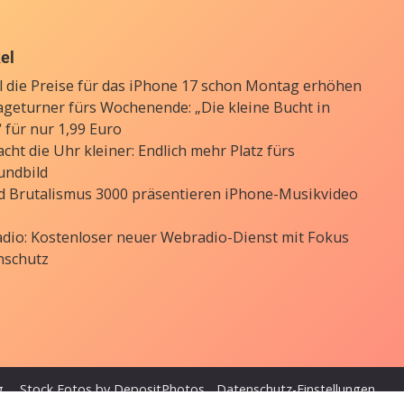
kel
ll die Preise für das iPhone 17 schon Montag erhöhen
ageturner fürs Wochenende: „Die kleine Bucht in
 für nur 1,99 Euro
cht die Uhr kleiner: Endlich mehr Platz fürs
undbild
d Brutalismus 3000 präsentieren iPhone-Musikvideo
Radio: Kostenloser neuer Webradio-Dienst mit Fokus
nschutz
g
Stock Fotos by DepositPhotos
Datenschutz-Einstellungen