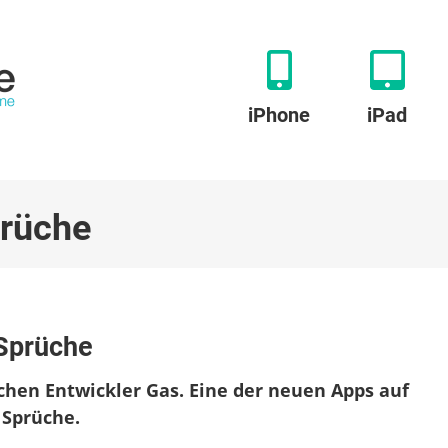
iPhone
iPad
prüche
u
eue
 Sprüche
eutsche
pp:
chen Entwickler Gas. Eine der neuen Apps auf
itate
nd
 Sprüche.
prüche