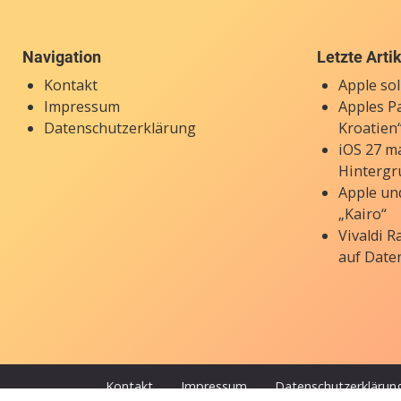
Navigation
Letzte Arti
Kontakt
Apple so
Impressum
Apples P
Datenschutzerklärung
Kroatien“
iOS 27 ma
Hintergr
Apple un
„Kairo“
Vivaldi 
auf Date
Kontakt
Impressum
Datenschutzerklärun