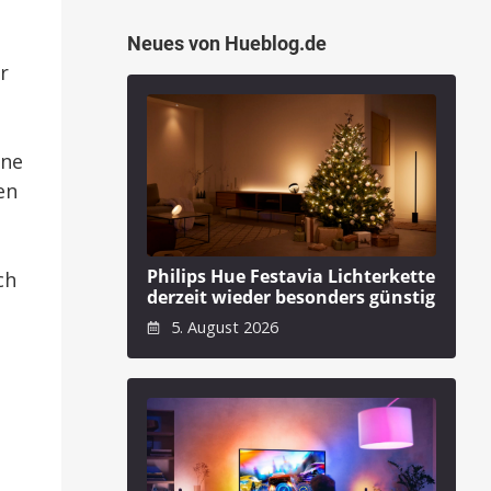
Neues von Hueblog.de
r
ine
en
Philips Hue Festavia Lichterkette
ch
derzeit wieder besonders günstig
n
5. August 2026