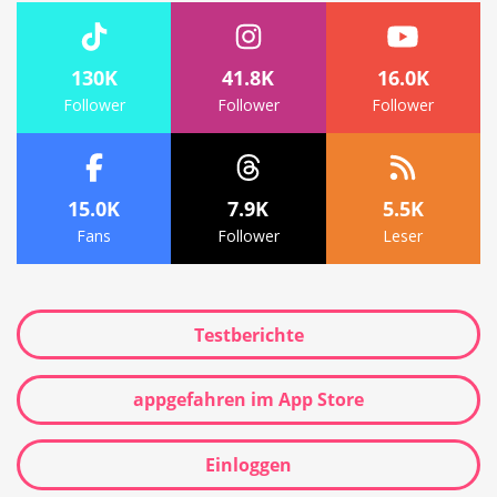
130K
41.8K
16.0K
Follower
Follower
Follower
15.0K
7.9K
5.5K
Fans
Follower
Leser
Testberichte
appgefahren im App Store
Einloggen