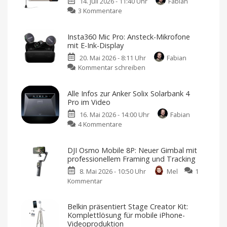
14. Juli 2026 - 11:40 Uhr
Fabian
zu
3 Kommentare
Ein
kleiner
Insta360 Mic Pro: Ansteck-Mikrofone
Video-
mit E-Ink-Display
Ratgeber:
20. Mai 2026 - 8:11 Uhr
Fabian
Hue
zu
Kommentar schreiben
Signe
Insta360
oder
Mic
Hue
Alle Infos zur Anker Solix Solarbank 4
Pro:
Play?
Pro im Video
Ansteck-
Tisch-
und
16. Mai 2026 - 14:00 Uhr
Fabian
Mikrofone
Stehleuchten
von
zu
4 Kommentare
mit
Philips
Hue
Alle
E-
Infos
Ink-
DJI Osmo Mobile 8P: Neuer Gimbal mit
zur
Display
professionellem Framing und Tracking
Anker
Ab
sofort
8. Mai 2026 - 10:50 Uhr
Mel
1
Solix
für
329
Kommentar
zu
Solarbank
Euro
erhältlich
DJI
4
Osmo
Pro
Belkin präsentiert Stage Creator Kit:
Mobile
im
Komplettlösung für mobile iPhone-
8P:
Video
Videoproduktion