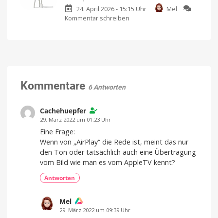
Neuer
Jetzt
auf
24. April 2026 - 15:15 Uhr
Mel
Gimbal
YouTube
ansehen
Kommentar schreiben
zu
mit
Belkin
professionellem
präsentiert
Framing
Stage
und
Creator
Tracking
Kit:
Ab
sofort
Komplettlösung
zu
Preisen
für
Kommentare
ab
6 Antworten
159
mobile
Euro
erhältlich
iPhone-
Cachehuepfer
Videoproduktion
Bereits
29. März 2022 um 01:23 Uhr
bei
Amazon
Eine Frage:
erhältlich
Wenn von „AirPlay“ die Rede ist, meint das nur
den Ton oder tatsächlich auch eine Übertragung
vom Bild wie man es vom AppleTV kennt?
Antworten
Mel
29. März 2022 um 09:39 Uhr