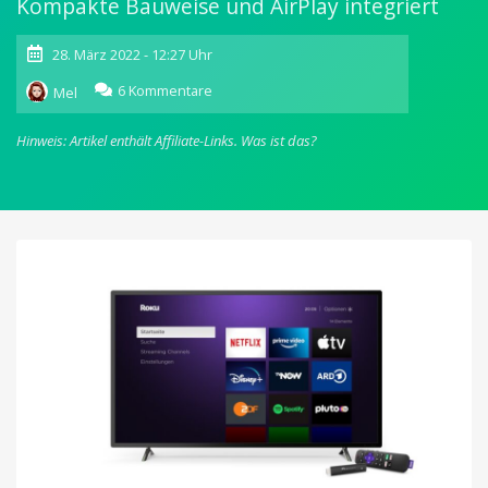
Kompakte Bauweise und AirPlay integriert
28. März 2022 - 12:27 Uhr
zu
6 Kommentare
Mel
Roku
Player:
Hinweis: Artikel enthält Affiliate-Links.
Was ist das?
Roku
Express
4K
und
Streaming
Stick
4K
ausprobiert