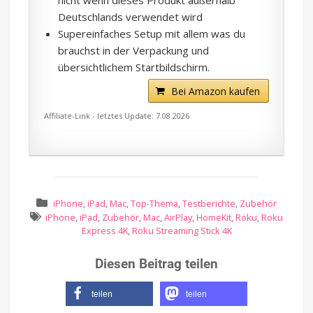
nicht wenn dieses Produkt außerhalb
Deutschlands verwendet wird
Supereinfaches Setup mit allem was du
brauchst in der Verpackung und
übersichtlichem Startbildschirm.
Bei Amazon kaufen
Affiliate-Link - letztes Update: 7.08.2026
iPhone
,
iPad
,
Mac
,
Top-Thema
,
Testberichte
,
Zubehör
iPhone
,
iPad
,
Zubehör
,
Mac
,
AirPlay
,
HomeKit
,
Roku
,
Roku
Express 4K
,
Roku Streaming Stick 4K
Diesen Beitrag teilen
teilen
teilen