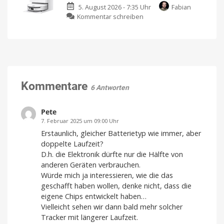
5. August 2026 - 7:35 Uhr
Fabian
Ear-
Mit
10.000
zu
Kommentar schreiben
Kopfhörer
mAh
von
Mova
mit
Lisen
S70
neuartigem
Roller:
Design
Wischwalzen-
und
Technik
starkem
für
Sound
unter
Kommentare
Klare
6 Antworten
Gespräche
450
dank
VPU-
Euro
gestützter
Clear
Endlich
Pete
Voice
ein
Technology
ordentlicher
7. Februar 2025 um 09:00 Uhr
Preis
Erstaunlich, gleicher Batterietyp wie immer, aber
doppelte Laufzeit?
D.h. die Elektronik dürfte nur die Hälfte von
anderen Geräten verbrauchen.
Würde mich ja interessieren, wie die das
geschafft haben wollen, denke nicht, dass die
eigene Chips entwickelt haben…
Vielleicht sehen wir dann bald mehr solcher
Tracker mit längerer Laufzeit.