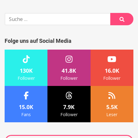
Suche
nach:
Suche
Folge uns auf Social Media
130K
41.8K
16.0K
Follower
Follower
Follower
15.0K
7.9K
5.5K
Fans
Follower
Leser