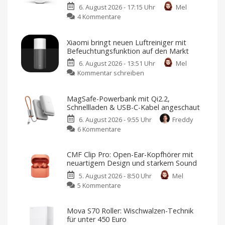
6. August 2026 - 17:15 Uhr
Mel
zu
4 Kommentare
Abode
erweitert
Xiaomi bringt neuen Luftreiniger mit
Smart-
Befeuchtungsfunktion auf den Markt
Home-
6. August 2026 - 13:51 Uhr
Mel
Portfolio:
zu
Kommentar schreiben
Zwei
Xiaomi
neue
bringt
Sensoren
MagSafe-Powerbank mit Qi2.2,
neuen
für
Schnellladen & USB-C-Kabel angeschaut
Luftreiniger
Garagen,
6. August 2026 - 9:55 Uhr
Freddy
mit
Tore
zu
6 Kommentare
Befeuchtungsfunktion
und
MagSafe-
auf
mehr
Powerbank
den
Kompatibel
CMF Clip Pro: Open-Ear-Kopfhörer mit
mit
mit
Markt
Apple
neuartigem Design und starkem Sound
Home
Qi2.2,
Preis
und
5. August 2026 - 8:50 Uhr
Mel
Schnellladen
Verfügbarkeit
noch
zu
5 Kommentare
&
offen
CMF
USB-
Clip
C-
Mova S70 Roller: Wischwalzen-Technik
Pro:
Kabel
für unter 450 Euro
Open-
angeschaut