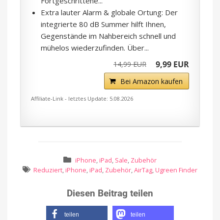
Fortgeschrittene...
Extra lauter Alarm & globale Ortung: Der
integrierte 80 dB Summer hilft Ihnen,
Gegenstände im Nahbereich schnell und
mühelos wiederzufinden. Über...
9,99 EUR
14,99 EUR
Bei Amazon kaufen
Affiliate-Link - letztes Update: 5.08.2026
iPhone
,
iPad
,
Sale
,
Zubehör
Reduziert
,
iPhone
,
iPad
,
Zubehör
,
AirTag
,
Ugreen Finder
Diesen Beitrag teilen
teilen
teilen