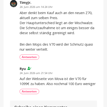
günstiger
TimyJr.
Kompatibel
24. Juni 2026 um 14:24 Uhr
mit
eurer
Aber denkt beim Kauf auch an den neuen Z70,
Fritz!Box
aktuell zum selben Preis.
Der Hauptunterschied liegt an der Wischwalze.
Die Schmutzaufnahme ist um einiges besser da
diese selbst ständig gereinigt wird.
Bei den Mops des V70 wird der Schmutz quasi
nur weiter verteilt.
Antworten
Ryu
24. Juni 2026 um 21:54 Uhr
Auf der Webseite von Mova ist der V70 für
1099€ zu haben. Also nochmal 100 Euro weniger
Antworten