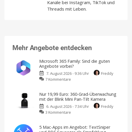
Kanäle bei Instagram, TikTok und
Threads mit Leben.
Mehr Angebote entdecken
Microsoft 365 Family: Sind die guten
Angebote vorbei?
7. August 2026 - 9:36 Uhr
Freddy
zu
7 Kommentare
Microsoft
365
Nur 19,99 Euro: 360-Grad-Überwachung
Family:
mit der Blink Mini Pan-Tilt Kamera
Sind
6. August 2026 - 7:34 Uhr
Freddy
die
zu
3 Kommentare
guten
Nur
Angebote
19,99
vorbei?
5 Mac-Apps im Angebot: TextSniper
Euro:
Große
Rabatte