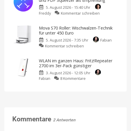
und PDF Squeezer als Empfehlung
360-
gibt
es
5. August 2026 - 15:40 Uhr
Grad-
nicht
mehr
zu
Freddy
Kommentar schreiben
Überwachung
5
mit
Mac-
der
Mova S70 Roller: Wischwalzen-Technik
Apps
Blink
für unter 450 Euro
im
Mini
5. August 2026 - 7:35 Uhr
Fabian
Angebot:
Pan-
zu
Kommentar schreiben
TextSniper
Tilt
Mova
und
Kamera
S70
PDF
Kostet
WLAN im ganzen Haus: Fritz!Repeater
sonst
Roller:
Squeezer
39,99
2700 im 3er-Pack günstiger
Euro
Wischwalzen-
als
3. August 2026 - 12:05 Uhr
Technik
Empfehlung
zu
Fabian
8 Kommentare
für
Neue
Aktion
WLAN
unter
bei
BundleHunt
im
450
ganzen
Euro
Haus:
Endlich
ein
Fritz!Repeater
ordentlicher
Preis
2700
im
Kommentare
2 Antworten
3er-
Pack