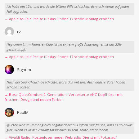
Ich habe ein 12er und werde die bittere Pille schlucken, denn ich werde auf jeden
Fall upgraden.
→ Apple soll die Preise für das iPhone 17 schon Montag erhöhen
rv
Hey cmon 1mm kleinerer Chip ist ne extrem große Änderung, er ist um 33%
geschrumpft!
→ Apple soll die Preise für das iPhone 17 schon Montag erhöhen
Signum
Nach der SoundTouch Geschichte, war’s das mit uns. Auch andere Väter haben
schöne Töchter.
→ Bose QuietComfort 2. Generation: Verbesserte ANC-Kopfhörer mit
frischem Design und neuen Farben
PaulM
@Peter Warum immer gleich negativ denken? Einfach mal freuen, dass es so etwas
gibt. Wenn es in der Zukunft tatsächlich so sein, sollte, steht jedem...
→ Vivaldi Radio: Kostenloser neuer Webradio-Dienst mit Fokus auf