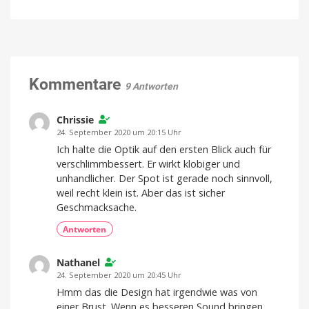
Fensterputzroboter
jetzt
vs.
verfügbar
Kärcher
Eine
App
Akku-
für
alles
Fenstersauger:
Welches
Gerät
Kommentare
9 Antworten
macht
Fenster
wirklich
Chrissie
streifenfrei?
24. September 2020 um 20:15 Uhr
Ein
Ich halte die Optik auf den ersten Blick auch für
Vergleich
verschlimmbessert. Er wirkt klobiger und
unhandlicher. Der Spot ist gerade noch sinnvoll,
weil recht klein ist. Aber das ist sicher
Geschmacksache.
Antworten
Nathanel
24. September 2020 um 20:45 Uhr
Hmm das die Design hat irgendwie was von
einer Brust. Wenn es besseren Sound bringen