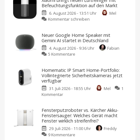
Xiaomi bringt neuen Luftreiniger mit
Smart-
Befeuchtungsfunktion auf den Markt
Home-
6. August 2026 - 13:51 Uhr
Mel
Portfolio:
zu
Kommentar schreiben
Zwei
Xiaomi
neue
bringt
Sensoren
Neuer Google Home Speaker mit
neuen
für
Gemini AI startet in Deutschland
Luftreiniger
Garagen,
4. August 2026 - 9:36 Uhr
Fabian
mit
Tore
zu
5 Kommentare
Befeuchtungsfunktion
und
Neuer
auf
mehr
Google
den
Kompatibel
Homematic IP Smart Home-Portfolio:
mit
Home
Markt
Apple
Vollintegrierte Sicherheitskameras jetzt
Home
Speaker
Preis
verfügbar
und
mit
Verfügbarkeit
noch
31. Juli 2026 - 18:55 Uhr
Mel
1
Gemini
offen
Kommentar
zu
AI
Homematic
startet
IP
in
Fensterputzroboter vs. Kärcher Akku-
Smart
Deutschland
Fenstersauger: Welches Gerät macht
Home-
Ab
Fenster wirklich streifenfrei?
sofort
Portfolio:
für
29. Juli 2026 - 11:00 Uhr
Freddy
119,99
Vollintegrierte
Euro
zu
9 Kommentare
erhältlich
Sicherheitskameras