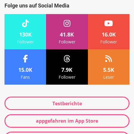
Folge uns auf Social Media
130K
41.8K
16.0K
Follower
Follower
Follower
15.0K
7.9K
5.5K
Fans
Follower
Leser
Testberichte
appgefahren im App Store