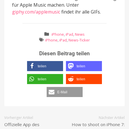
für Apple Music machen. Unter
giphy.com/applemusic
findet ihr alle GIFs.
iPhone
,
iPad
,
News
iPhone
,
iPad
,
News-Ticker
Diesen Beitrag teilen
teilen
teilen
teilen
teilen
E-Mail
Vorheriger Artikel
Nächster Artikel
Offizielle App des
How to shoot on iPhone 7: