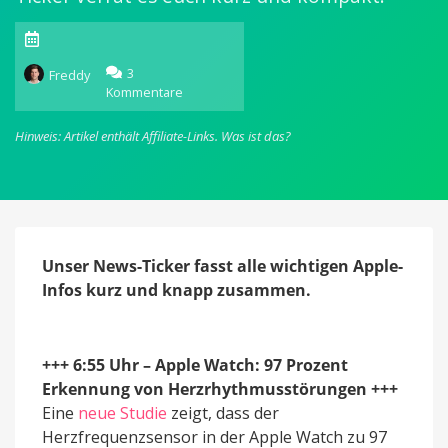
3
Freddy
Kommentare
zu
appgefahren
News-
Hinweis: Artikel enthält Affiliate-Links.
Was ist das?
Ticker
am
12.
Mai
(5
News)
Unser News-Ticker fasst alle wichtigen Apple-
Infos kurz und knapp zusammen.
+++ 6:55 Uhr – Apple Watch: 97 Prozent
Erkennung von Herzrhythmusstörungen +++
Eine
neue Studie
zeigt, dass der
Herzfrequenzsensor in der Apple Watch zu 97