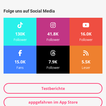
Folge uns auf Social Media
130K
41.8K
16.0K
Follower
Follower
Follower
15.0K
7.9K
5.5K
Fans
Follower
Leser
Testberichte
appgefahren im App Store