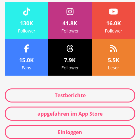
130K
41.8K
16.0K
Follower
Follower
Follower
15.0K
7.9K
5.5K
Fans
Follower
Leser
Testberichte
appgefahren im App Store
Einloggen