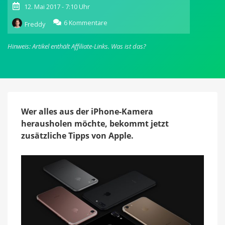
12. Mai 2017 - 7:10 Uhr
zu
6 Kommentare
Freddy
How
to
Hinweis: Artikel enthält Affiliate-Links.
Was ist das?
shoot
on
iPhone
7:
Tipps
&
Tricks
Wer alles aus der iPhone-Kamera
von
herausholen möchte, bekommt jetzt
Apple
zusätzliche Tipps von Apple.
in
neuer
Video-
Serie